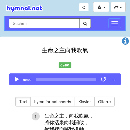
Navigati
umschal
生命之主向我吹氣
Cs401
Audio
00:00
1x
Player
Text
hymn.format.chords
Klavier
Gitarre
生命之主，向我吹氣，
1
將你活泉向我開啟，
從我裡面將我推動，