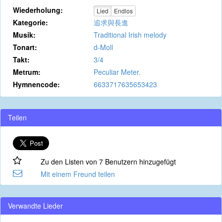
Wiederholung:
Lied
Endlos
Kategorie:
追求與長進
Musik:
Traditional Irish melody
Tonart:
d-Moll
Takt:
3/4
Metrum:
Peculiar Meter.
Hymnencode:
6633717635653423
Teilen
Zu den Listen von 7 Benutzern hinzugefügt
Mit einem Freund teilen
Verwandte Lieder