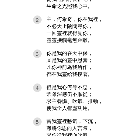
生命之光照我心中。
主，何希奇，你在我裡，
2
不必天上陰間尋你，
一回靈裡就得見你，
靈靈接觸毫無距離。
你是我的在天中保，
3
又是我的靈中恩膏；
凡你神前為我所作，
都在我靈給我摸著。
但是我心何等不忠，
4
常雖深感仍不順從；
求主眷憐、吹氣、推動，
使我全人都盡功用。
當我靈裡憋氣，下沉，
5
難將你恩向人言陳，
求你從我裡面吹氣，