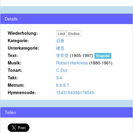
Details
Wiederholung:
Lied
Endlos
Kategorie:
召會
Unterkategorie:
建造
Text:
李常受
(1905-1997)
Biografie
Musik:
Robert Harkness
(1880-1961)
Tonart:
C-Dur
Takt:
3/4
Metrum:
8.8.8.7.
Hymnencode:
1543154356176545
Teilen