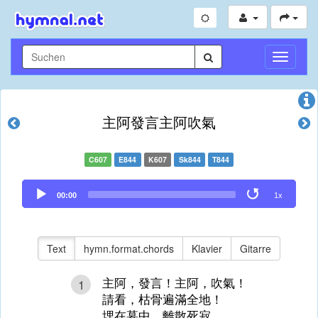
Navigati
umschal
主阿發言主阿吹氣
C607
E844
K607
Sk844
T844
Audio
00:00
1x
Player
Text
hymn.format.chords
Klavier
Gitarre
主阿，發言！主阿，吹氣！
1
請看，枯骨遍滿全地！
埋在墓中，離散死寂，