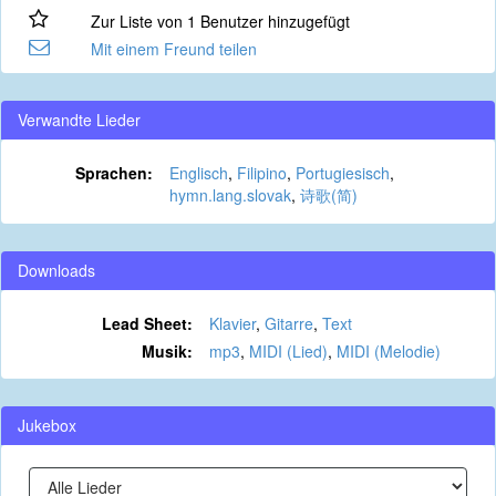
Zur Liste von 1 Benutzer hinzugefügt
Mit einem Freund teilen
Verwandte Lieder
Sprachen:
Englisch
,
Filipino
,
Portugiesisch
,
hymn.lang.slovak
,
诗歌(简)
Downloads
Lead Sheet:
Klavier
,
Gitarre
,
Text
Musik:
mp3
,
MIDI (Lied)
,
MIDI (Melodie)
Jukebox