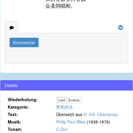
众圣同唱和。
Kommentar
Details
Wiederholung:
Lied
Endlos
Kategorie:
赞美的话
Text:
Übersetzt aus
H. d'A. Champney
Musik:
Philip Paul Bliss
(1838-1876)
Tonart:
C-Dur