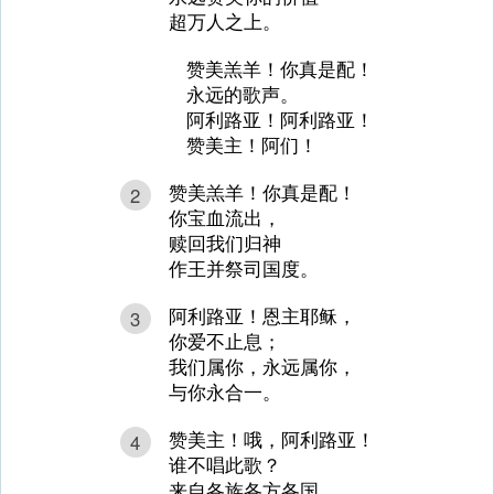
超万人之上。
赞美羔羊！你真是配！
永远的歌声。
阿利路亚！阿利路亚！
赞美主！阿们！
赞美羔羊！你真是配！
2
你宝血流出，
赎回我们归神
作王并祭司国度。
阿利路亚！恩主耶稣，
3
你爱不止息；
我们属你，永远属你，
与你永合一。
赞美主！哦，阿利路亚！
4
谁不唱此歌？
来自各族各方各国