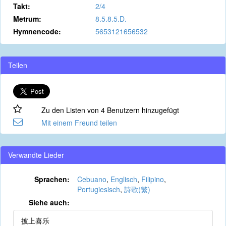
Takt:
2/4
Metrum:
8.5.8.5.D.
Hymnencode:
5653121656532
Teilen
Zu den Listen von 4 Benutzern hinzugefügt
Mit einem Freund teilen
Verwandte Lieder
Sprachen:
Cebuano
,
Englisch
,
Filipino
,
Portugiesisch
,
詩歌(繁)
Siehe auch:
披上喜乐