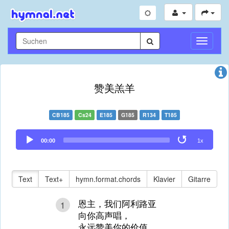
Navigati
umschal
赞美羔羊
CB185
Cs24
E185
G185
R134
T185
Audio
00:00
1x
Player
Text
Text+
hymn.format.chords
Klavier
Gitarre
恩主，我们阿利路亚
1
向你高声唱，
永远赞美你的价值