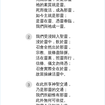
祂的素質就是靈。
死而復活，成為那靈，
如今主就是那靈；
是靈在靈、憑靈眷臨，
我們與祂成一靈。
我們受浸歸入聖靈，
2
浸於靈中，飲於靈；
召會全然出於那靈，
宗教、規條盡除摒。
活在靈裏，照靈而行，
信條、儀文勿倚憑；
召會實際全在於靈，
故當操練活靈中。
在此所享神聖交通，
3
乃是那靈的交通；
我們所顧惟有那靈，
此外無何可依從。