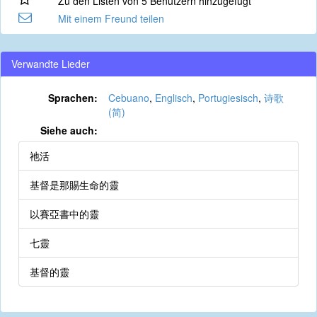
Zu den Listen von 5 Benutzern hinzugefügt
Mit einem Freund teilen
Verwandte Lieder
Sprachen:
Cebuano
,
Englisch
,
Portugiesisch
,
诗歌
(简)
Siehe auch:
祂活
基督是那賜生命的靈
以賽亞書中的靈
七靈
基督的靈