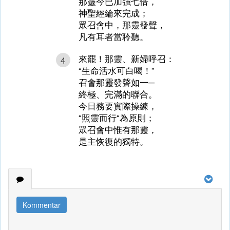
那靈今已加強七倍，
神聖經綸來完成；
眾召會中，那靈發聲，
凡有耳者當聆聽。
來罷！那靈、新婦呼召：
4
“生命活水可白喝！”
召會那靈發聲如一─
終極、完滿的聯合。
今日務要實際操練，
“照靈而行“為原則；
眾召會中惟有那靈，
是主恢復的獨特。
Kommentar