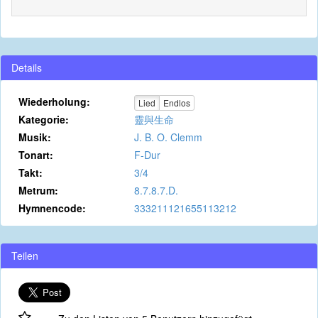
Details
Wiederholung:
Lied
Endlos
Kategorie:
靈與生命
Musik:
J. B. O. Clemm
Tonart:
F-Dur
Takt:
3/4
Metrum:
8.7.8.7.D.
Hymnencode:
333211121655113212
Teilen