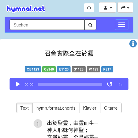
Navigati
umschal
召會實際全在於靈
CB1123
Cs140
E1123
G1123
P1123
R217
Audio
00:00
1x
Player
Text
hymn.format.chords
Klavier
Gitarre
出於聖靈，由靈而生─
1
神人耶穌何神聖；
充滿那靈，全是那靈─