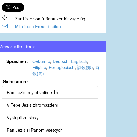
Zur Liste von 0 Benutzer hinzugefügt
Mit einem Freund teilen
Verwandte Lieder
Sprachen:
Cebuano
,
Deutsch
,
Englisch
,
Filipino
,
Portugiesisch
,
詩歌(繁)
,
诗
歌(简)
Siehe auch:
Pán Ježiš, my chválime Ťa
V Tebe Jezis zhromazdeni
Vystupil zo slavy
Pan Jezis si Panom vsetkych