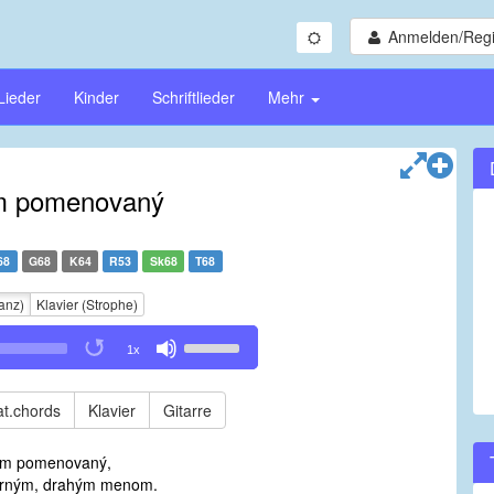
Anmelden/Regi
Lieder
Kinder
Schriftlieder
Mehr
m pomenovaný
68
G68
K64
R53
Sk68
T68
anz)
Klavier (Strophe)
Use
1x
Up/Down
Arrow
keys
t.chords
Klavier
Gitarre
to
increase
om pomenovaný,
or
rným, drahým menom.
decrease