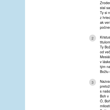
Zroden
stal s
Ty si 
z hrie
ak ver
počneš
Kristu
2
titulo
Ty Bo
od več
Mesiáš
v lásk
tým n
Božiu 
Nazva
3
pretož
s našo
Boh v 
Ó, Boh
milost