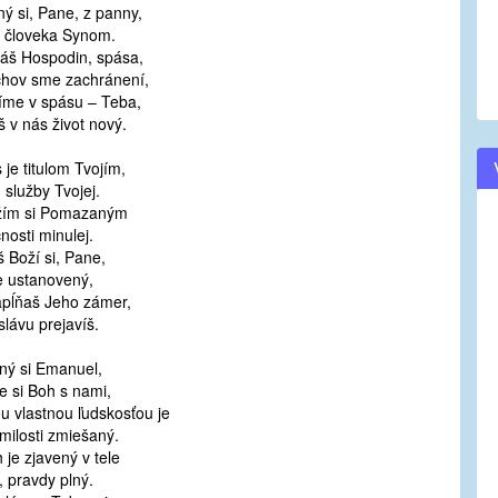
ý si, Pane, z panny,
volume.
a človeka Synom.
náš Hospodin, spása,
chov sme zachránení,
íme v spásu – Teba,
 v nás život nový.
s je titulom Tvojím,
m služby Tvojej.
žím si Pomazaným
nosti minulej.
 Boží si, Pane,
e ustanovený,
apĺňaš Jeho zámer,
slávu prejavíš.
ný si Emanuel,
e si Boh s nami,
u vlastnou ľudskosťou je
milosti zmiešaný.
 je zjavený v tele
i, pravdy plný.