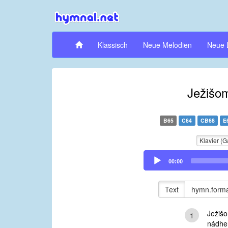
Klassisch
Neue Melodien
Neue 
Ježišo
B65
C64
CB68
E
Klavier (G
Audio
00:00
Player
Text
hymn.forma
Ježiš
1
nádhe