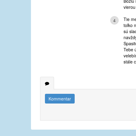
Božiu 
vierou
Tie m
4
toľko 
sú sla
navždy
Spasit
Tebe 
veleb
stále 
Kommentar