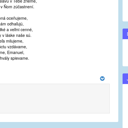
slávu v Tebe zrieme,
 v Ňom zúčastnení.
ená oceňujeme,
nám odhaľujú,
dké a veľmi cenné,
 v láske naše sú.
eľa milujeme,
úctu vzdávame,
íme, Emanuel,
chvály spievame.