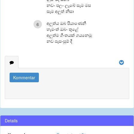
නව- පල- ලැබේ සැම මස
සැම අලුත් නිසා
අලුත්ය ඔබ පියාණෙනී
6
හැම-ත් ඔබ- තුළේ
අලුත්ම ගී-තයක් ගයනෙමු
නව පැස-සුම් දී
Kommentar
Details