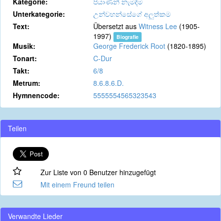
Kategorie:
පියාණන් නැමදීම
Unterkategorie:
උන්වහන්සේගේ අලුත්කම
Text:
Übersetzt aus
Witness Lee
(1905-
1997)
Biografie
Musik:
George Frederick Root
(1820-1895)
Tonart:
C-Dur
Takt:
6/8
Metrum:
8.6.8.6.D.
Hymnencode:
5555554565323543
Teilen
Zur Liste von 0 Benutzer hinzugefügt
Mit einem Freund teilen
Verwandte Lieder