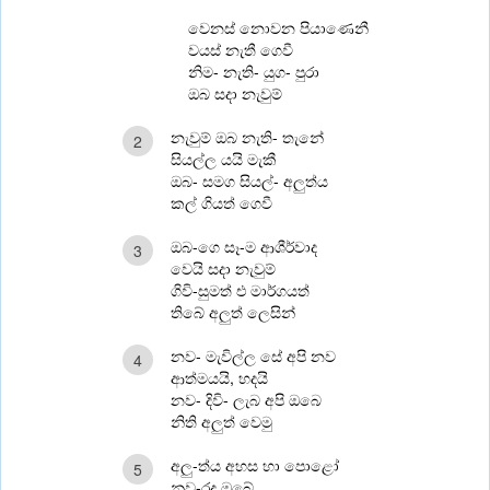
වෙනස් නොවන පියාණෙනී
වයස් නැතී ගෙවී
නිම- නැති- යුග- පුරා
ඔබ සදා නැවුම්
නැවුම් ඔබ නැති- තැනේ
2
සියල්ල යයි මැකී
ඔබ- සමග සියල්- අලුත්ය
කල් ගියත් ගෙවී
ඔබ-ගෙ සෑ-ම ආශීර්වාද
3
වෙයි සදා නැවුම්
ගිවි-සුමත් එ මාර්ගයත්
තිබේ අලුත් ලෙසින්
නව- මැවිල්ල සේ අපි නව
4
ආත්මයයි, හදයි
නව- දිවි- ලැබ අපි ඔබෙ
නිති අලුත් වෙමු
අලු-ත්ය අහස හා පොළෝ
5
නුව-රද ඔබේ