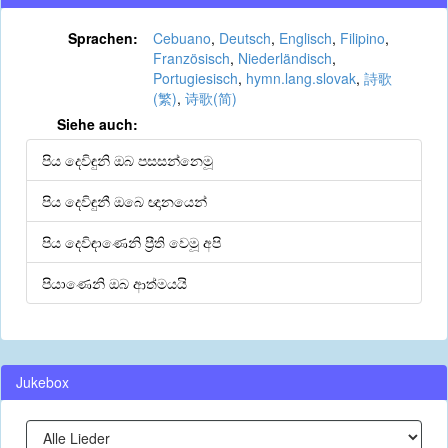
Sprachen:
Cebuano
,
Deutsch
,
Englisch
,
Filipino
,
Französisch
,
Niederländisch
,
Portugiesisch
,
hymn.lang.slovak
,
詩歌
(繁)
,
诗歌(简)
Siehe auch:
පිය දෙවිඳුනි ඔබ පසසන්නෙමූ
පිය දෙවිඳුනී ඔබෙ ඥානයෙන්
පිය දෙවිඳාණෙනි ප්‍රීති වෙමූ අපි
පියාණෙනි ඔබ ආත්මයයි
Jukebox