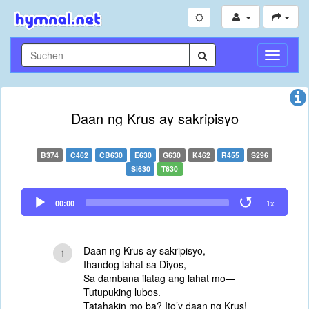
Navigati
umschal
Daan ng Krus ay sakripisyo
B374
C462
CB630
E630
G630
K462
R455
S296
Si630
T630
Audio
00:00
1x
Player
Daan ng Krus ay sakripisyo,
1
Ihandog lahat sa Diyos,
Sa dambana ilatag ang lahat mo—
Tutupuking lubos.
Tatahakin mo ba? Ito’y daan ng Krus!