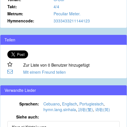
Takt:
4/4
Metrum:
Peculiar Meter.
Hymnencode:
3333433211144123
Teilen
Zur Liste von 0 Benutzer hinzugefügt
Mit einem Freund teilen
Verwandte Lieder
Sprachen:
Cebuano
,
Englisch
,
Portugiesisch
,
hymn.lang.sinhala
,
詩歌(繁)
,
诗歌(简)
Siehe auch: