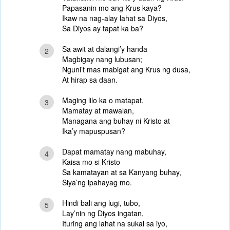
Papasanin mo ang Krus kaya?
Ikaw na nag-alay lahat sa Diyos,
Sa Diyos ay tapat ka ba?
Sa awit at dalangi’y handa
2
Magbigay nang lubusan;
Nguni’t mas mabigat ang Krus ng dusa,
At hirap sa daan.
Maging lilo ka o matapat,
3
Mamatay at mawalan,
Managana ang buhay ni Kristo at
Ika’y mapuspusan?
Dapat mamatay nang mabuhay,
4
Kaisa mo si Kristo
Sa kamatayan at sa Kanyang buhay,
Siya’ng ipahayag mo.
Hindi bali ang lugi, tubo,
5
Lay’nin ng Diyos ingatan,
Ituring ang lahat na sukal sa iyo,