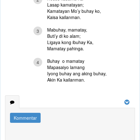
Lasap kamatayan;
Kamatayan Mo’y buhay ko,
Kaisa kailanman.
Mabuhay, mamatay,
3
Buti’y di ko alam;
Ligaya kong ibuhay Ka,
Mamatay pahinga.
Buhay o mamatay
4
Mapasaiyo lamang
Iyong buhay ang aking buhay,
Akin Ka kailanman.
Kommentar