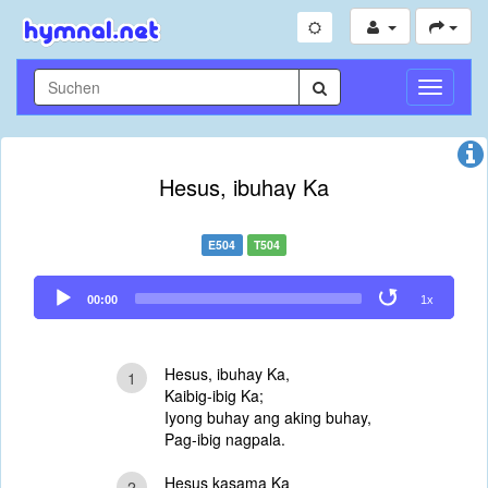
Navigati
umschal
Hesus, ibuhay Ka
E504
T504
Audio
00:00
1x
Player
Hesus, ibuhay Ka,
1
Kaibig-ibig Ka;
Iyong buhay ang aking buhay,
Pag-ibig nagpala.
Hesus kasama Ka
2