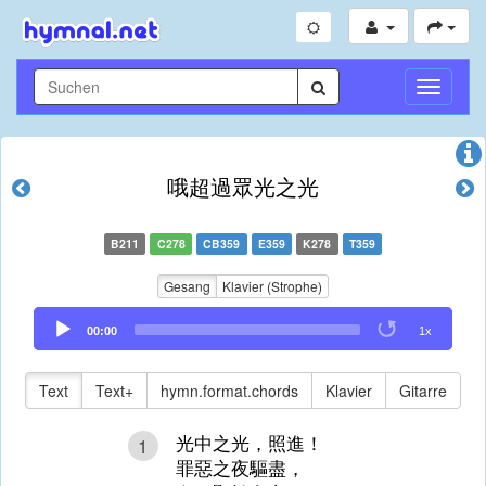
Navigati
umschal
哦超過眾光之光
B211
C278
CB359
E359
K278
T359
Gesang
Klavier (Strophe)
Audio
00:00
1x
Player
Text
Text+
hymn.format.chords
Klavier
Gitarre
光中之光，照進！
1
罪惡之夜驅盡，