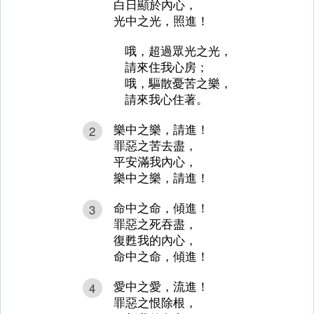
白日顯於內心，
光中之光，照進！
哦，超過眾光之光，
請來住我心房；
哦，驅散憂苦之樂，
請來我心住著。
樂中之樂，請進！
2
罪惡之苦去盡，
平安滿我內心，
樂中之樂，請進！
命中之命，傾進！
3
罪惡之死吞盡，
復甦我的內心，
命中之命，傾進！
愛中之愛，流進！
4
罪惡之恨除根，