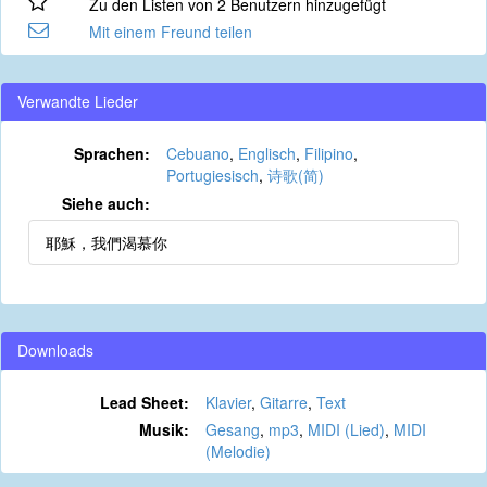
Zu den Listen von 2 Benutzern hinzugefügt
Mit einem Freund teilen
Verwandte Lieder
Sprachen:
Cebuano
,
Englisch
,
Filipino
,
Portugiesisch
,
诗歌(简)
Siehe auch:
耶穌，我們渴慕你
Downloads
Lead Sheet:
Klavier
,
Gitarre
,
Text
Musik:
Gesang
,
mp3
,
MIDI (Lied)
,
MIDI
(Melodie)