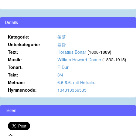
Details
Kategorie:
羨慕
Unterkategorie:
基督
Text:
Horatius Bonar
(1808-1889)
Musik:
William Howard Doane
(1832-1915)
Tonart:
F-Dur
Takt:
3/4
Metrum:
6.6.6.6. mit Refrain.
Hymnencode:
134313356535
Teilen