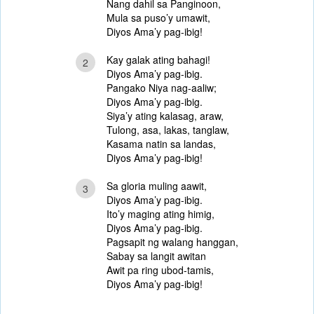
Nang dahil sa Panginoon,
Mula sa puso’y umawit,
Diyos Ama’y pag-ibig!
Kay galak ating bahagi!
2
Diyos Ama’y pag-ibig.
Pangako Niya nag-aaliw;
Diyos Ama’y pag-ibig.
Siya’y ating kalasag, araw,
Tulong, asa, lakas, tanglaw,
Kasama natin sa landas,
Diyos Ama’y pag-ibig!
Sa gloria muling aawit,
3
Diyos Ama’y pag-ibig.
Ito’y maging ating himig,
Diyos Ama’y pag-ibig.
Pagsapit ng walang hanggan,
Sabay sa langit awitan
Awit pa ring ubod-tamis,
Diyos Ama’y pag-ibig!