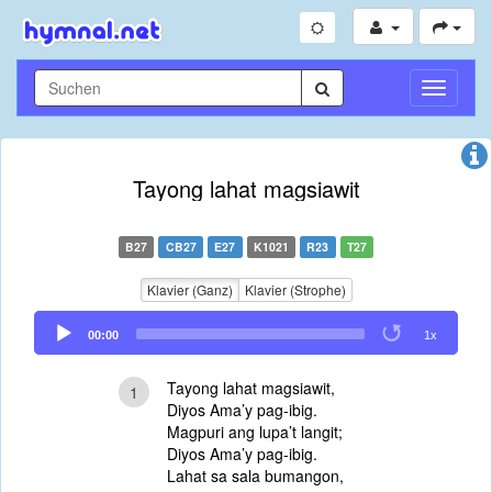
Navigati
umschal
Tayong lahat magsiawit
B27
CB27
E27
K1021
R23
T27
Klavier (Ganz)
Klavier (Strophe)
Audio
00:00
1x
Player
Tayong lahat magsiawit,
1
Diyos Ama’y pag-ibig.
Magpuri ang lupa’t langit;
Diyos Ama’y pag-ibig.
Lahat sa sala bumangon,