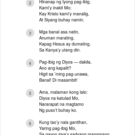
Hinanap ng Iyong pag-ibig,
2
Kami’y inakit Mo;
Kay Kristo kami’y manalig,
At Siyang buhay namin.
Mga banal asa natin,
3
Anuman marating,
Kapag Hesus ay dumating,
Sa Kanya’y utang din.
Pag-ibig ng Diyos — dakila,
4
Ano ang kapalit?
Higit sa ’ming pag-unawa,
Banal! Di masambit!
Ama, malaman kong lalo:
5
Diyos na katulad Mo,
Nararapat na magtamo
Ng puso’t buhay ko.
Kung tao’y nais gantihan,
6
Yaring pag-ibig Mo,
Sa gayon siya’y sadyang mangmang