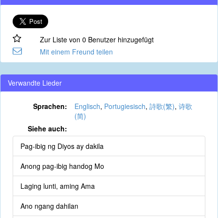
Zur Liste von 0 Benutzer hinzugefügt
Mit einem Freund teilen
Verwandte Lieder
Sprachen:
Englisch
,
Portugiesisch
,
詩歌(繁)
,
诗歌
(简)
Siehe auch:
Pag-ibig ng Diyos ay dakila
Anong pag-ibig handog Mo
Laging lunti, aming Ama
Ano ngang dahilan