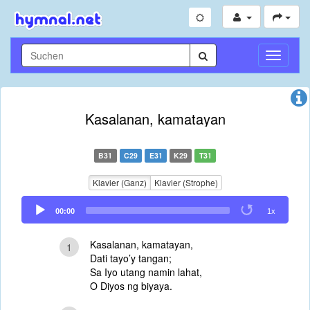
Navigati
umschal
Kasalanan, kamatayan
B31
C29
E31
K29
T31
Klavier (Ganz)
Klavier (Strophe)
Audio
00:00
1x
Player
Kasalanan, kamatayan,
1
Dati tayo’y tangan;
Sa Iyo utang namin lahat,
O Diyos ng biyaya.