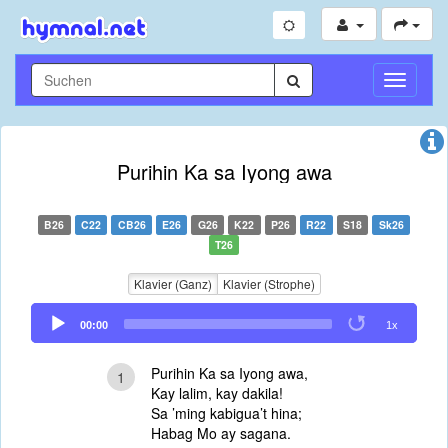
Navigati
umschal
Purihin Ka sa Iyong awa
B26
C22
CB26
E26
G26
K22
P26
R22
S18
Sk26
T26
Klavier (Ganz)
Klavier (Strophe)
Audio
00:00
1x
Player
Purihin Ka sa Iyong awa,
1
Kay lalim, kay dakila!
Sa ’ming kabigua’t hina;
Habag Mo ay sagana.