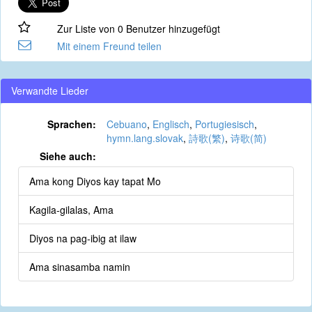
Zur Liste von 0 Benutzer hinzugefügt
Mit einem Freund teilen
Verwandte Lieder
Sprachen:
Cebuano
,
Englisch
,
Portugiesisch
,
hymn.lang.slovak
,
詩歌(繁)
,
诗歌(简)
Siehe auch:
Ama kong Diyos kay tapat Mo
Kagila-gilalas, Ama
Diyos na pag-ibig at ilaw
Ama sinasamba namin