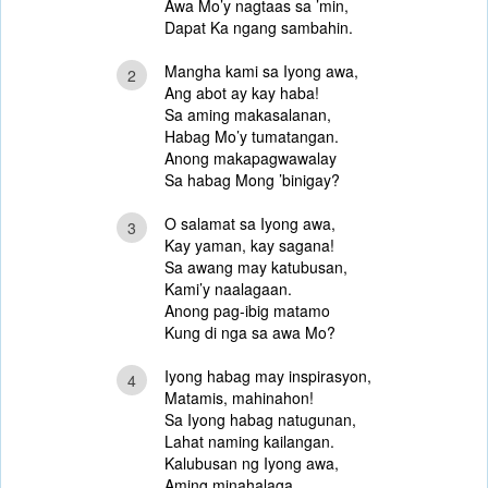
Awa Mo’y nagtaas sa ’min,
Dapat Ka ngang sambahin.
Mangha kami sa Iyong awa,
2
Ang abot ay kay haba!
Sa aming makasalanan,
Habag Mo’y tumatangan.
Anong makapagwawalay
Sa habag Mong ’binigay?
O salamat sa Iyong awa,
3
Kay yaman, kay sagana!
Sa awang may katubusan,
Kami’y naalagaan.
Anong pag-ibig matamo
Kung di nga sa awa Mo?
Iyong habag may inspirasyon,
4
Matamis, mahinahon!
Sa Iyong habag natugunan,
Lahat naming kailangan.
Kalubusan ng Iyong awa,
Aming minahalaga.