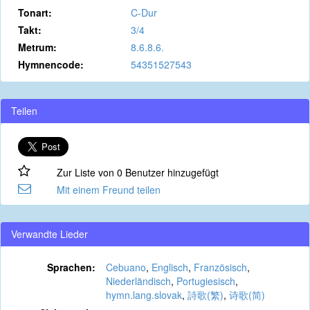
Tonart:
C-Dur
Takt:
3/4
Metrum:
8.6.8.6.
Hymnencode:
54351527543
Teilen
Zur Liste von 0 Benutzer hinzugefügt
Mit einem Freund teilen
Verwandte Lieder
Sprachen:
Cebuano
,
Englisch
,
Französisch
,
Niederländisch
,
Portugiesisch
,
hymn.lang.slovak
,
詩歌(繁)
,
诗歌(简)