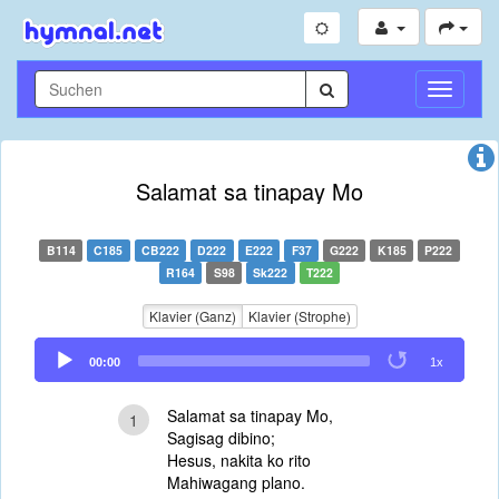
Navigati
umschal
Salamat sa tinapay Mo
B114
C185
CB222
D222
E222
F37
G222
K185
P222
R164
S98
Sk222
T222
Klavier (Ganz)
Klavier (Strophe)
Audio
00:00
1x
Player
Salamat sa tinapay Mo,
1
Sagisag dibino;
Hesus, nakita ko rito
Mahiwagang plano.