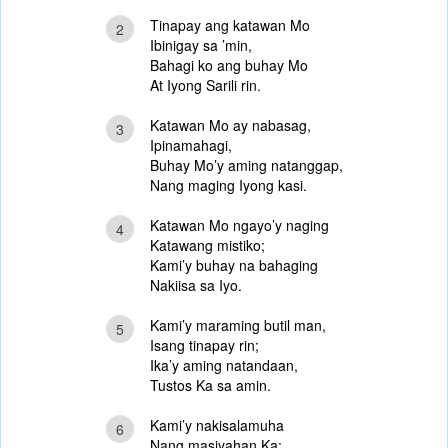
Tinapay ang katawan Mo
2
Ibinigay sa ’min,
Bahagi ko ang buhay Mo
At Iyong Sarili rin.
Katawan Mo ay nabasag,
3
Ipinamahagi,
Buhay Mo’y aming natanggap,
Nang maging Iyong kasi.
Katawan Mo ngayo’y naging
4
Katawang mistiko;
Kami’y buhay na bahaging
Nakiisa sa Iyo.
Kami’y maraming butil man,
5
Isang tinapay rin;
Ika’y aming natandaan,
Tustos Ka sa amin.
Kami’y nakisalamuha
6
Nang masiyahan Ka;