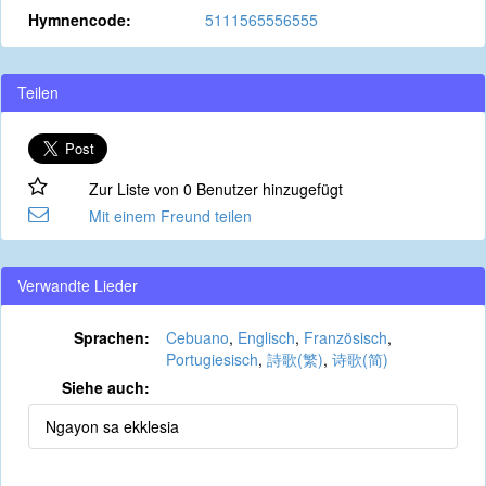
Hymnencode:
5111565556555
Teilen
Zur Liste von 0 Benutzer hinzugefügt
Mit einem Freund teilen
Verwandte Lieder
Sprachen:
Cebuano
,
Englisch
,
Französisch
,
Portugiesisch
,
詩歌(繁)
,
诗歌(简)
Siehe auch:
Ngayon sa ekklesia