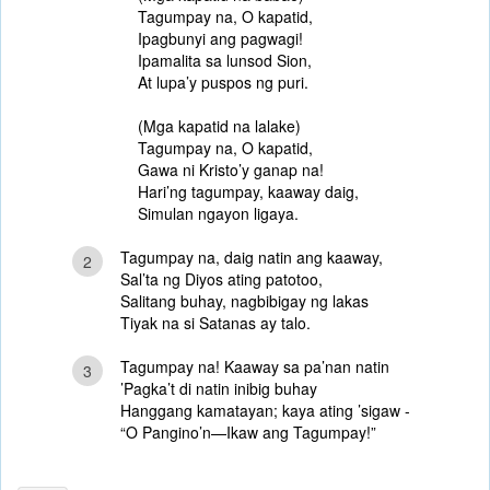
Tagumpay na, O kapatid,
Ipagbunyi ang pagwagi!
Ipamalita sa lunsod Sion,
At lupa’y puspos ng puri.
(Mga kapatid na lalake)
Tagumpay na, O kapatid,
Gawa ni Kristo’y ganap na!
Hari’ng tagumpay, kaaway daig,
Simulan ngayon ligaya.
Tagumpay na, daig natin ang kaaway,
2
Sal’ta ng Diyos ating patotoo,
Salitang buhay, nagbibigay ng lakas
Tiyak na si Satanas ay talo.
Tagumpay na! Kaaway sa pa’nan natin
3
’Pagka’t di natin inibig buhay
Hanggang kamatayan; kaya ating ’sigaw -
“O Pangino’n—Ikaw ang Tagumpay!”