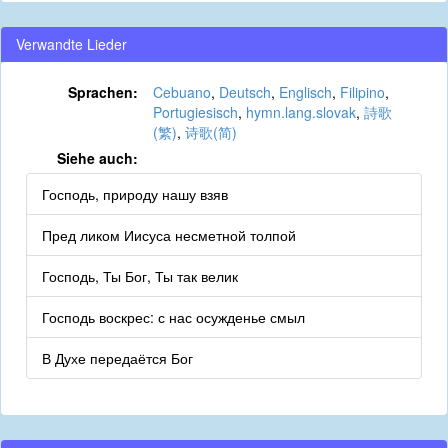
Verwandte Lieder
Sprachen:
Cebuano
,
Deutsch
,
Englisch
,
Filipino
,
Portugiesisch
,
hymn.lang.slovak
,
詩歌
(繁)
,
诗歌(简)
Siehe auch:
Господь, природу нашу взяв
Пред ликом Иисуса несметной толпой
Господь, Ты Бог, Ты так велик
Господь воскрес: с нас осужденье смыл
В Духе передаётся Бог