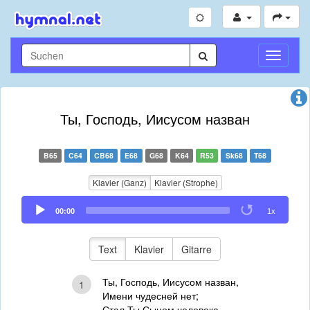
Navigati
umschal
Ты, Господь, Иисусом назван
B65
C64
CB68
E68
G68
K64
R53
Sk68
T68
Klavier (Ganz)
Klavier (Strophe)
Audio
00:00
1x
Player
Text
Klavier
Gitarre
Ты, Господь, Иисусом назван,
1
Имени чудесней нет;
Стал Ты Сыном человека –