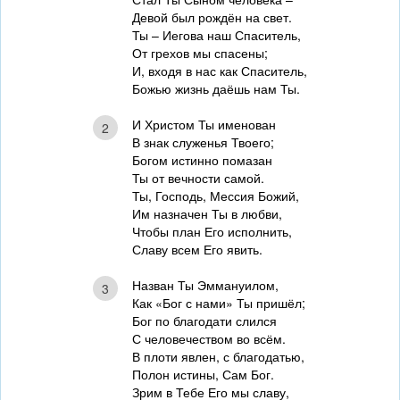
Девой был рождён на свет.
Ты – Иегова наш Спаситель,
От грехов мы спасены;
И, входя в нас как Спаситель,
Божью жизнь даёшь нам Ты.
И Христом Ты именован
2
В знак служенья Твоего;
Богом истинно помазан
Ты от вечности самой.
Ты, Господь, Мессия Божий,
Им назначен Ты в любви,
Чтобы план Его исполнить,
Славу всем Его явить.
Назван Ты Эммануилом,
3
Как «Бог с нами» Ты пришёл;
Бог по благодати слился
С человечеством во всём.
В плоти явлен, с благодатью,
Полон истины, Сам Бог.
Зрим в Тебе Его мы славу,