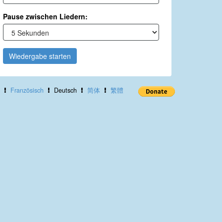
Pause zwischen Liedern:
Wiedergabe starten
Französisch
Deutsch
简体
繁體