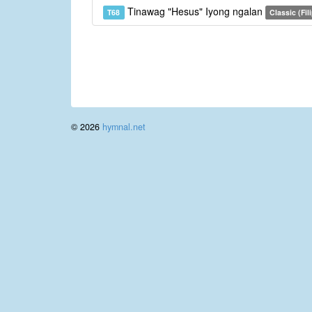
Tinawag "Hesus" Iyong ngalan
T68
Classic (Fil
© 2026
hymnal.net