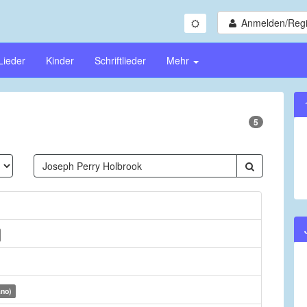
Anmelden/Regi
Lieder
Kinder
Schriftlieder
Mehr
5
ano)