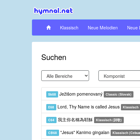
Klassisch
Neue Melodien
Neue 
Suchen
Ježišom pomenovaný
Sk68
Classic (Slovak)
Lord, Thy Name is called Jesus
E68
Klassisch
我主你名稱為耶穌
C64
Klassisch (詩歌)
"Jesus" Kanimo gingalan
CB68
Klassisch (Cebu