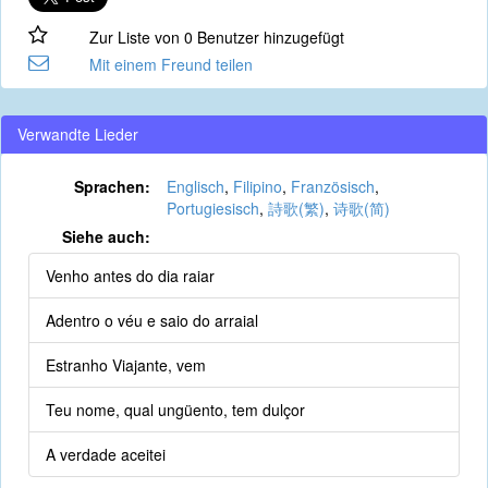
Zur Liste von 0 Benutzer hinzugefügt
Mit einem Freund teilen
Verwandte Lieder
Sprachen:
Englisch
,
Filipino
,
Französisch
,
Portugiesisch
,
詩歌(繁)
,
诗歌(简)
Siehe auch:
Venho antes do dia raiar
Adentro o véu e saio do arraial
Estranho Viajante, vem
Teu nome, qual ungüento, tem dulçor
A verdade aceitei