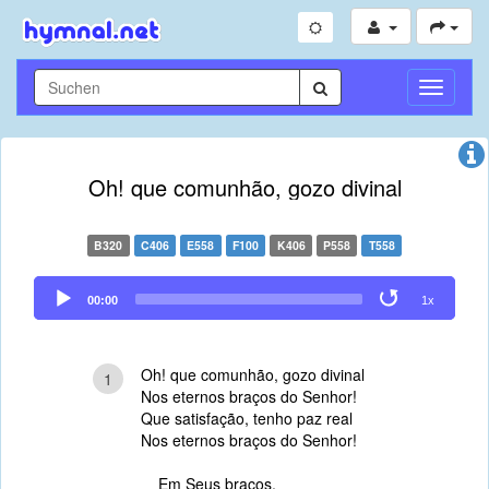
Navigati
umschal
Oh! que comunhão, gozo divinal
B320
C406
E558
F100
K406
P558
T558
Audio
00:00
1x
Player
Oh! que comunhão, gozo divinal
1
Nos eternos braços do Senhor!
Que satisfação, tenho paz real
Nos eternos braços do Senhor!
Em Seus braços,