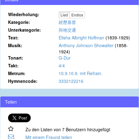
Wiederholung:
Lied
Endlos
Kategorie:
經歷基督
Unterkategorie:
與祂交通
Text:
Elisha Albright Hoffman
(1839-1929)
Musik:
Anthony Johnson Showalter
(1858-
1924)
Tonart:
G-Dur
Takt:
4/4
Metrum:
10.9.10.9. mit Refrain.
Hymnencode:
3332122216
Teilen
Zu den Listen von 7 Benutzern hinzugefügt
Mit einem Freund teilen