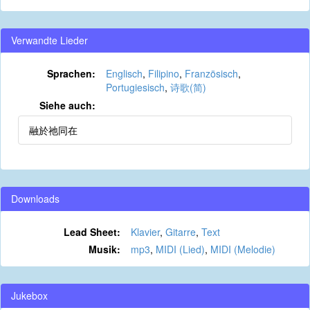
Verwandte Lieder
Sprachen:
Englisch
,
Filipino
,
Französisch
,
Portugiesisch
,
诗歌(简)
Siehe auch:
融於祂同在
Downloads
Lead Sheet:
Klavier
,
Gitarre
,
Text
Musik:
mp3
,
MIDI (Lied)
,
MIDI (Melodie)
Jukebox