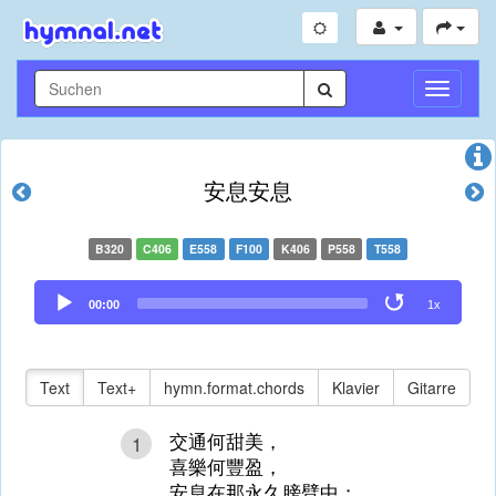
Navigati
umschal
安息安息
B320
C406
E558
F100
K406
P558
T558
Audio
00:00
1x
Player
Text
Text+
hymn.format.chords
Klavier
Gitarre
交通何甜美，
1
喜樂何豐盈，
安息在那永久膀臂中；