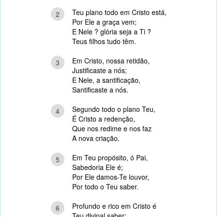
Teu plano todo em Cristo está,
2
Por Ele a graça vem;
E Nele ? glória seja a Ti ?
Teus filhos tudo têm.
Em Cristo, nossa retidão,
3
Justificaste a nós;
E Nele, a santificação,
Santificaste a nós.
Segundo todo o plano Teu,
4
É Cristo a redenção,
Que nos redime e nos faz
A nova criação.
Em Teu propósito, ó Pai,
5
Sabedoria Ele é;
Por Ele damos-Te louvor,
Por todo o Teu saber.
Profundo e rico em Cristo é
6
Teu divinal saber;