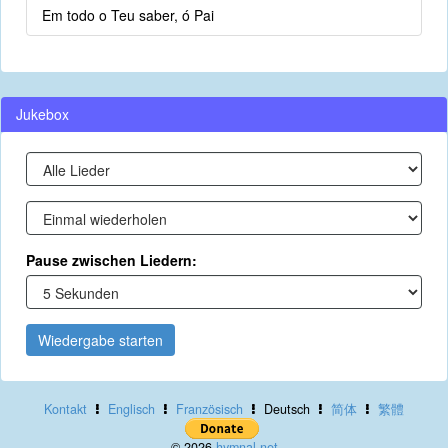
Em todo o Teu saber, ó Pai
Jukebox
Pause zwischen Liedern:
Wiedergabe starten
Kontakt
Englisch
Französisch
Deutsch
简体
繁體
© 2026
hymnal.net