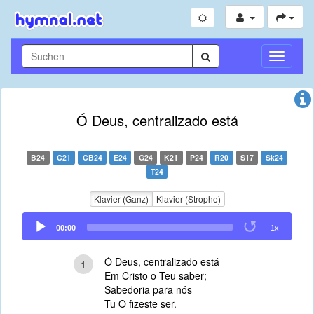
Navigati
umschal
Ó Deus, centralizado está
B24
C21
CB24
E24
G24
K21
P24
R20
S17
Sk24
T24
Klavier (Ganz)
Klavier (Strophe)
Audio
00:00
1x
Player
Ó Deus, centralizado está
1
Em Cristo o Teu saber;
Sabedoria para nós
Tu O fizeste ser.