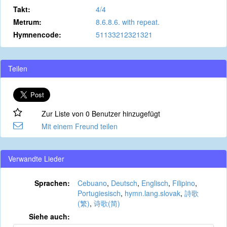
Takt:
4/4
Metrum:
8.6.8.6. with repeat.
Hymnencode:
51133212321321
Teilen
Zur Liste von 0 Benutzer hinzugefügt
Mit einem Freund teilen
Verwandte Lieder
Sprachen:
Cebuano
,
Deutsch
,
Englisch
,
Filipino
,
Portugiesisch
,
hymn.lang.slovak
,
詩歌
(繁)
,
诗歌(简)
Siehe auch: