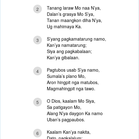
Tanang laraw Mo naa N’ya,
2
Dalan’s grasya Mo S’ya,
Tanan maangkon diha N’ya,
Ug mahimaya Ka.
S’yang pagkamatarung namo,
3
Kan’ya namatarung;
Siya ang pagkabalaan;
Kan’ya gibalaan.
Pagtubos usab S’ya namo,
4
Sumala’s plano Mo,
Aron hingpit nga matubos,
Magmahingpit nga tawo.
O Dios, kaalam Mo Siya,
5
Sa patigayon Mo,
Alang N’ya daygon Ka namo
Uban’s pagpaubos.
Kaalam Kan’ya nakita,
6
Dato, pagkalalum;