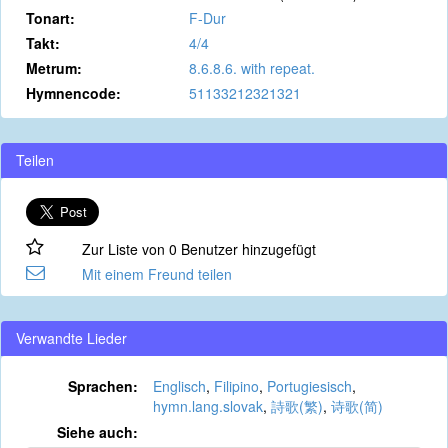
Tonart:
F-Dur
Takt:
4/4
Metrum:
8.6.8.6. with repeat.
Hymnencode:
51133212321321
Teilen
Zur Liste von 0 Benutzer hinzugefügt
Mit einem Freund teilen
Verwandte Lieder
Sprachen:
Englisch
,
Filipino
,
Portugiesisch
,
hymn.lang.slovak
,
詩歌(繁)
,
诗歌(简)
Siehe auch: