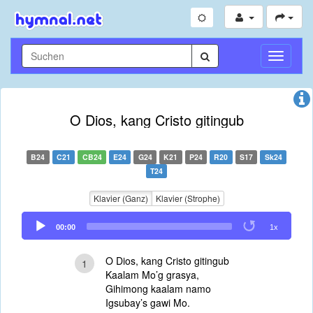
Navigati
umschal
O Dios, kang Cristo gitingub
B24
C21
CB24
E24
G24
K21
P24
R20
S17
Sk24
T24
Klavier (Ganz)
Klavier (Strophe)
Audio
00:00
1x
Player
O Dios, kang Cristo gitingub
1
Kaalam Mo’g grasya,
Gihimong kaalam namo
Igsubay’s gawi Mo.