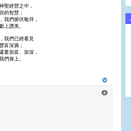
神聖經營之中，
你的智慧；
，我們俯伏敬拜，
獻上讚美。
，我們已經看見
豐富深廣；
還要加富、加深，
我們身上。
4