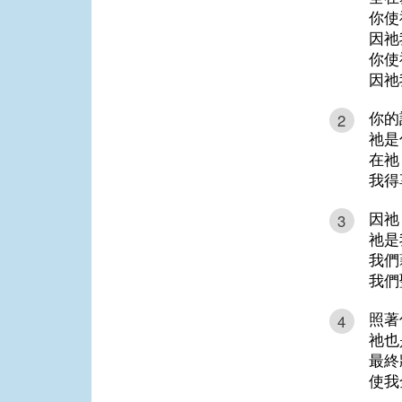
你使
因祂
你使
因祂
你的
2
祂是
在祂
我得
因祂
3
祂是
我們
我們
照著
4
祂也
最終
使我