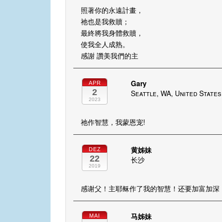
照著你的永遠計畫，
祂也是我救贖；
最終將我身體救贖，
使我全人成熟。
感謝 讚美我們的主
Gary
APR
2
Seattle, WA, United States
2023
祂作智慧，我蒙恩宠!
黄姊妹
DEZ
22
长沙
2019
感谢父！主耶稣作了我的智慧！还要加富加深
马姊妹
MAI