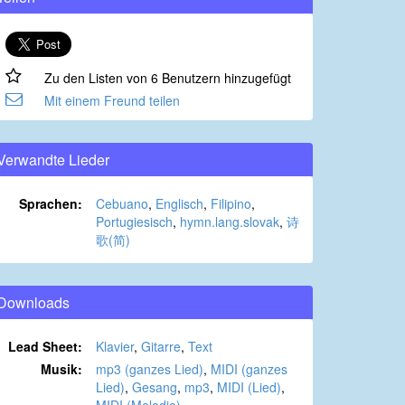
Zu den Listen von 6 Benutzern hinzugefügt
Mit einem Freund teilen
Verwandte Lieder
Sprachen:
Cebuano
,
Englisch
,
Filipino
,
Portugiesisch
,
hymn.lang.slovak
,
诗
歌(简)
Downloads
Lead Sheet:
Klavier
,
Gitarre
,
Text
Musik:
mp3 (ganzes Lied)
,
MIDI (ganzes
Lied)
,
Gesang
,
mp3
,
MIDI (Lied)
,