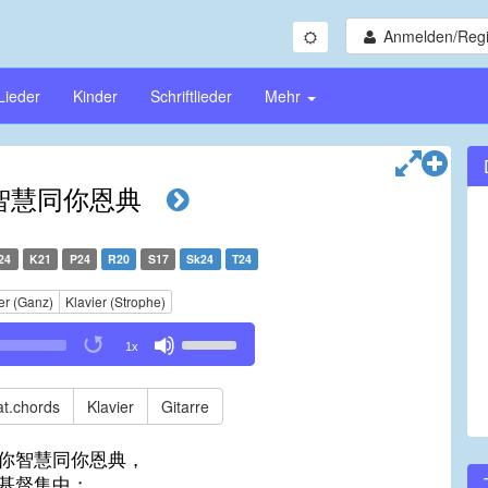
Anmelden/Regi
Lieder
Kinder
Schriftlieder
Mehr
智慧同你恩典
24
K21
P24
R20
S17
Sk24
T24
er (Ganz)
Klavier (Strophe)
Use
1x
Up/Down
Arrow
keys
t.chords
Klavier
Gitarre
to
increase
你智慧同你恩典，
or
基督集中；
decrease