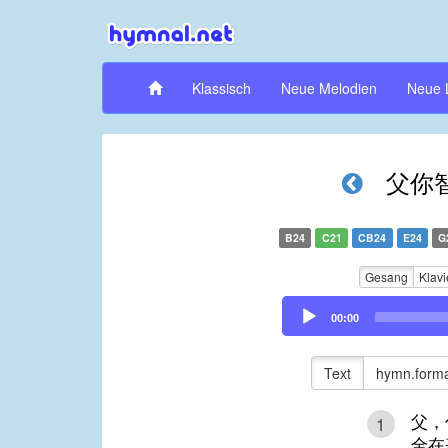
Klassisch
Neue Melodien
Neue 
父你
B24
C21
CB24
E24
G
Gesang
Klavi
Audio
00:00
Player
Text
hymn.forma
父，
1
全在