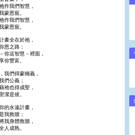
祂作我們智慧，
volume.
我蒙恩寵。
祂作我們智慧，
我蒙恩寵。
計畫全在於祂，
你恩之路；
－你這智慧－裡面，
享你豐富。
，我們得蒙稱義，
我們公義；
藉祂也得成聖，
聖潔是彼。
你的永遠計畫，
是我救贖；
將我身體救贖，
全人成熟。