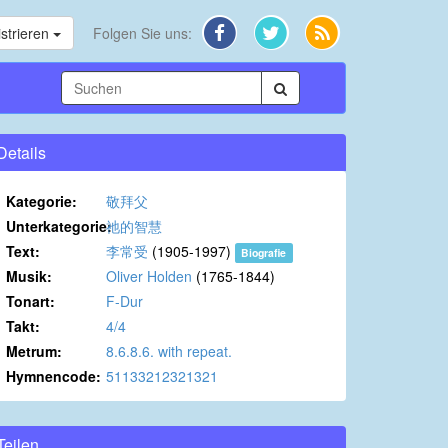
strieren
Folgen Sie uns:
Details
Kategorie:
敬拜父
Unterkategorie:
祂的智慧
Text:
李常受
(1905-1997)
Biografie
Musik:
Oliver Holden
(1765-1844)
Tonart:
F-Dur
Takt:
4/4
Metrum:
8.6.8.6. with repeat.
Hymnencode:
51133212321321
Teilen