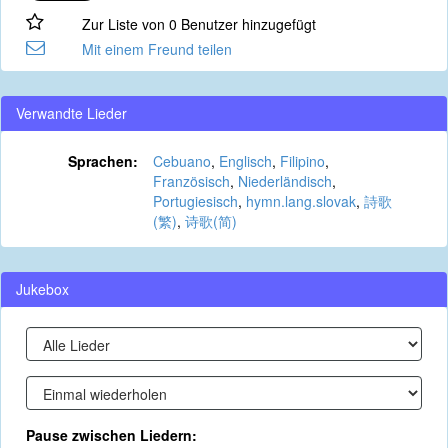
Zur Liste von 0 Benutzer hinzugefügt
Mit einem Freund teilen
Verwandte Lieder
Sprachen:
Cebuano
,
Englisch
,
Filipino
,
Französisch
,
Niederländisch
,
Portugiesisch
,
hymn.lang.slovak
,
詩歌
(繁)
,
诗歌(简)
Jukebox
Pause zwischen Liedern: