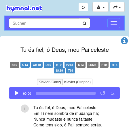
Navigati
umschal
Tu és fiel, ó Deus, meu Pai celeste
B19
C13
CB19
D19
E19
F218
K13
LSM5
P19
R15
Sk19
T19
Klavier (Ganz)
Klavier (Strophe)
Audio
00:00
1x
Player
Tu és fiel, ó Deus, meu Pai celeste,
1
Em Ti nem sombra de mudança há;
Nunca mudaste e nunca faltaste,
Como tens sido, ó Pai, sempre serás.