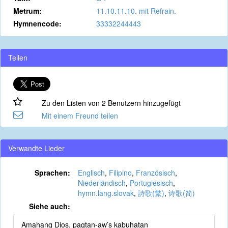
Metrum:
11.10.11.10. mit Refrain.
Hymnencode:
33332244443
Teilen
Zu den Listen von 2 Benutzern hinzugefügt
Mit einem Freund teilen
Verwandte Lieder
Sprachen:
Englisch
,
Filipino
,
Französisch
,
Niederländisch
,
Portugiesisch
,
hymn.lang.slovak
,
詩歌(繁)
,
诗歌(简)
Siehe auch:
Amahang Dios, pagtan-aw’s kabuhatan