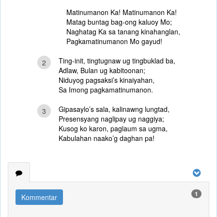
Matinumanon Ka! Matinumanon Ka!
Matag buntag bag-ong kaluoy Mo;
Naghatag Ka sa tanang kinahanglan,
Pagkamatinumanon Mo gayud!
Ting-init, tingtugnaw ug tingbuklad ba,
2
Adlaw, Bulan ug kabitoonan;
Niduyog pagsaksi’s kinaiyahan,
Sa Imong pagkamatinumanon.
Gipasaylo’s sala, kalinawng lungtad,
3
Presensyang naglipay ug naggiya;
Kusog ko karon, paglaum sa ugma,
Kabulahan naako’g daghan pa!
1
Kommentar