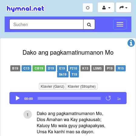
Navigati
umschal
Dako ang pagkamatinumanon Mo
B19
C13
CB19
D19
E19
F218
K13
LSM5
P19
R15
Sk19
T19
Klavier (Ganz)
Klavier (Strophe)
Audio
00:00
1x
Player
Dako ang pagkamatinumanon Mo,
1
Dios Amahan wa Kay pagkausab;
Kaluoy Mo wala gyuy pagkapakyas,
Unsa Ka kanhi mao sa dayon.