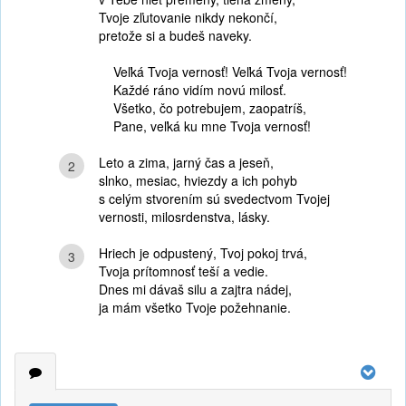
Tvoje zľutovanie nikdy nekončí,
pretože si a budeš naveky.
Veľká Tvoja vernosť! Veľká Tvoja vernosť!
Každé ráno vidím novú milosť.
Všetko, čo potrebujem, zaopatríš,
Pane, veľká ku mne Tvoja vernosť!
Leto a zima, jarný čas a jeseň,
2
slnko, mesiac, hviezdy a ich pohyb
s celým stvorením sú svedectvom Tvojej
vernosti, milosrdenstva, lásky.
Hriech je odpustený, Tvoj pokoj trvá,
3
Tvoja prítomnosť teší a vedie.
Dnes mi dávaš silu a zajtra nádej,
ja mám všetko Tvoje požehnanie.