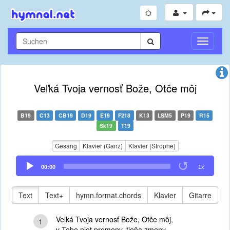
Navigati
umschal
Veľká Tvoja vernosť Bože, Otče môj
B19
C13
CB19
D19
E19
F218
K13
LSM5
P19
R15
Sk19
T19
Gesang
Klavier (Ganz)
Klavier (Strophe)
Audio
00:00
1x
Player
Text
Text+
hymn.format.chords
Klavier
Gitarre
Veľká Tvoja vernosť Bože, Otče môj,
1
v Tebe niet premeny, tieňa zmeny,