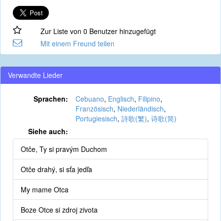
Zur Liste von 0 Benutzer hinzugefügt
Mit einem Freund teilen
Verwandte Lieder
Sprachen:
Cebuano
,
Englisch
,
Filipino
,
Französisch
,
Niederländisch
,
Portugiesisch
,
詩歌(繁)
,
诗歌(简)
Siehe auch:
Otče, Ty si pravým Duchom
Otče drahý, si sťa jedľa
My mame Otca
Boze Otce si zdroj zivota