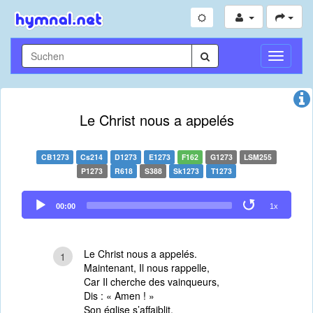
Navigati
umschal
Le Christ nous a appelés
CB1273
Cs214
D1273
E1273
F162
G1273
LSM255
P1273
R618
S388
Sk1273
T1273
Audio
00:00
1x
Player
Le Christ nous a appelés.
1
Maintenant, Il nous rappelle,
Car Il cherche des vainqueurs,
Dis : « Amen ! »
Son église s’affaiblit,