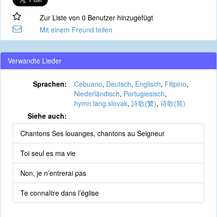
Zur Liste von 0 Benutzer hinzugefügt
Mit einem Freund teilen
Verwandte Lieder
Sprachen:
Cebuano
,
Deutsch
,
Englisch
,
Filipino
,
Niederländisch
,
Portugiesisch
,
hymn.lang.slovak
,
詩歌(繁)
,
诗歌(简)
Siehe auch:
Chantons Ses louanges, chantons au Seigneur
Toi seul es ma vie
Non, je n’entrerai pas
Te connaître dans l’église