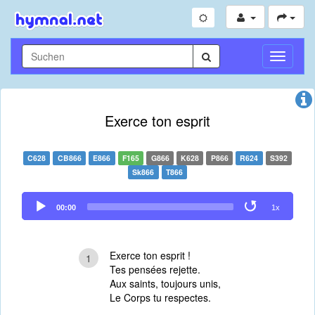
Navigati
umschal
Exerce ton esprit
C628
CB866
E866
F165
G866
K628
P866
R624
S392
Sk866
T866
Audio
00:00
1x
Player
Exerce ton esprit !
1
Tes pensées rejette.
Aux saints, toujours unis,
Le Corps tu respectes.