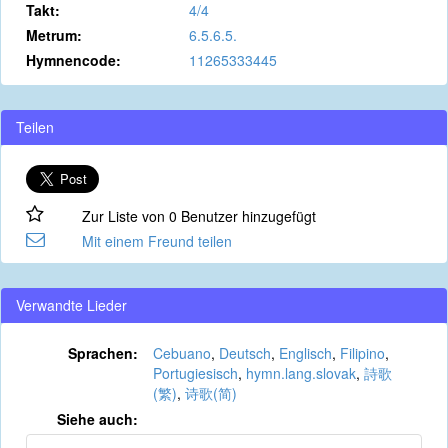
Takt:
4/4
Metrum:
6.5.6.5.
Hymnencode:
11265333445
Teilen
Zur Liste von 0 Benutzer hinzugefügt
Mit einem Freund teilen
Verwandte Lieder
Sprachen:
Cebuano
,
Deutsch
,
Englisch
,
Filipino
,
Portugiesisch
,
hymn.lang.slovak
,
詩歌
(繁)
,
诗歌(简)
Siehe auch: