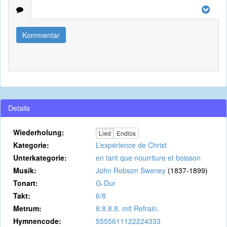
Kommentar
Details
Wiederholung:
Lied
Endlos
Kategorie:
L’expérience de Christ
Unterkategorie:
en tant que nourriture et boisson
Musik:
John Robson Sweney
(1837-1899)
Tonart:
G-Dur
Takt:
6/8
Metrum:
8.8.8.8. mit Refrain.
Hymnencode:
5555611122224333