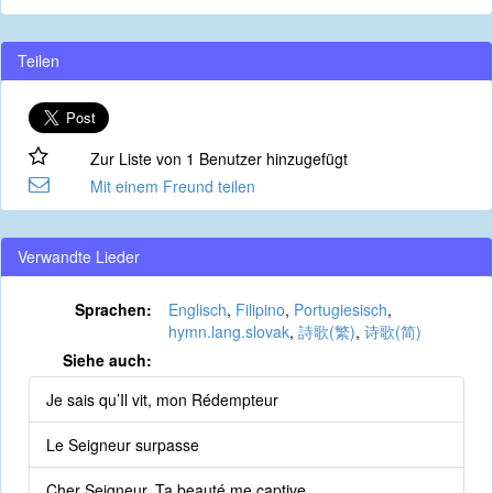
Teilen
Zur Liste von 1 Benutzer hinzugefügt
Mit einem Freund teilen
Verwandte Lieder
Sprachen:
Englisch
,
Filipino
,
Portugiesisch
,
hymn.lang.slovak
,
詩歌(繁)
,
诗歌(简)
Siehe auch:
Je sais qu’Il vit, mon Rédempteur
Le Seigneur surpasse
Cher Seigneur, Ta beauté me captive