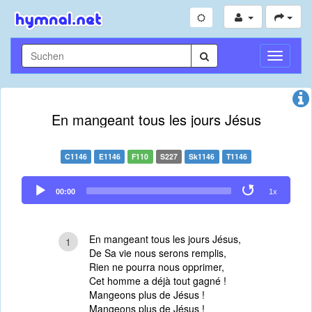
Navigati
umschal
En mangeant tous les jours Jésus
C1146
E1146
F110
S227
Sk1146
T1146
Audio
00:00
1x
Player
En mangeant tous les jours Jésus,
1
De Sa vie nous serons remplis,
Rien ne pourra nous opprimer,
Cet homme a déjà tout gagné !
Mangeons plus de Jésus !
Mangeons plus de Jésus !