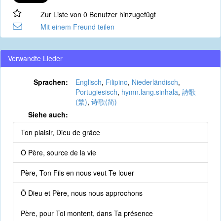
Zur Liste von 0 Benutzer hinzugefügt
Mit einem Freund teilen
Verwandte Lieder
Sprachen:
Englisch
,
Filipino
,
Niederländisch
,
Portugiesisch
,
hymn.lang.sinhala
,
詩歌
(繁)
,
诗歌(简)
Siehe auch:
Ton plaisir, Dieu de grâce
Ô Père, source de la vie
Père, Ton Fils en nous veut Te louer
Ô Dieu et Père, nous nous approchons
Père, pour Toi montent, dans Ta présence