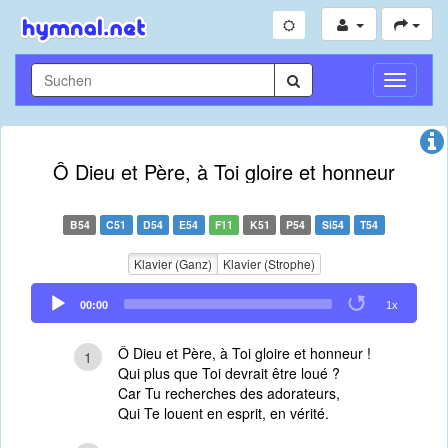
Navigati
umschal
Ô Dieu et Père, à Toi gloire et honneur
B54
C51
D54
E54
F11
K51
P54
Si54
T54
Klavier (Ganz)
Klavier (Strophe)
Audio
00:00
1x
Player
Ô Dieu et Père, à Toi gloire et honneur !
1
Qui plus que Toi devrait être loué ?
Car Tu recherches des adorateurs,
Qui Te louent en esprit, en vérité.