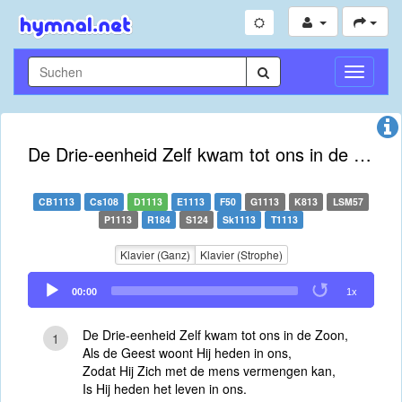
Navigati
umschal
De Drie-eenheid Zelf kwam tot ons in de Zoon
CB1113
Cs108
D1113
E1113
F50
G1113
K813
LSM57
P1113
R184
S124
Sk1113
T1113
Klavier (Ganz)
Klavier (Strophe)
Audio
00:00
1x
Player
De Drie-eenheid Zelf kwam tot ons in de Zoon,
1
Als de Geest woont Hij heden in ons,
Zodat Hij Zich met de mens vermengen kan,
Is Hij heden het leven in ons.