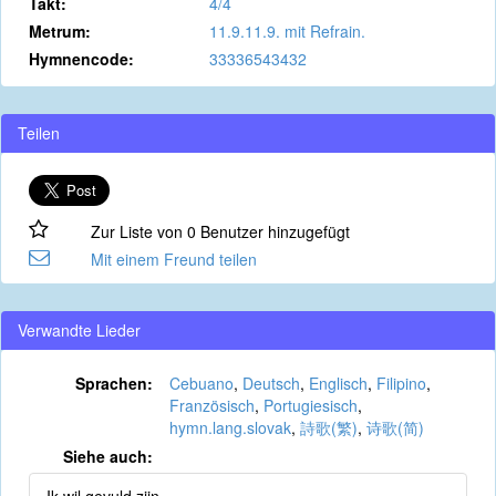
Takt:
4/4
Metrum:
11.9.11.9. mit Refrain.
Hymnencode:
33336543432
Teilen
Zur Liste von 0 Benutzer hinzugefügt
Mit einem Freund teilen
Verwandte Lieder
Sprachen:
Cebuano
,
Deutsch
,
Englisch
,
Filipino
,
Französisch
,
Portugiesisch
,
hymn.lang.slovak
,
詩歌(繁)
,
诗歌(简)
Siehe auch: