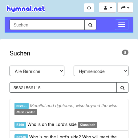
Navigati
umschal
Suchen
8
Merciful and righteous, wise beyond the wise
NS936
Neue Lieder
Who is on the Lord's side
E469
Klassisch
Who is on the Lord's side? Who will meet the
E6740