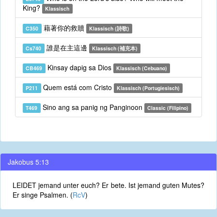
King?
Klassisch
藉著你的救贖
C350
Klassisch (詩歌)
誰是在主這邊
Cs740
Klassisch (補充本)
Kinsay dapig sa Dios
CB469
Klassisch (Cebuano)
Quem está com Cristo
P211
Klassisch (Portugiesisch)
Sino ang sa panig ng Panginoon
T469
Classic (Filipino)
Jakobus 5:13
LEIDET jemand unter euch? Er bete. Ist jemand guten Mutes?
Er singe Psalmen. (
RcV
)