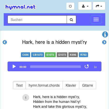
Navigati
umschal
Hark, here is a hidden myst’ry
C696
CB1073
E1073
G1073
K696
R782
Audio
00:00
1x
Player
Text
hymn.format.chords
Klavier
Gitarre
Hark, here is a hidden myst’ry,
1
Hidden from the human hist’ry!
Hark and take this glorious myst’ry,