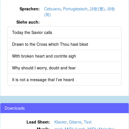
Sprachen:
Cebuano
,
Portugiesisch
,
詩歌(繁)
,
诗歌
(简)
Siehe auch:
Today the Savior calls
Drawn to the Cross which Thou hast blest
With broken heart and contrite sigh
Why should I worry, doubt and fear
It is not a message that I’ve heard
Downloads
Lead Sheet:
Klavier
,
Gitarre
,
Text