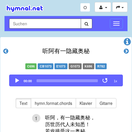
Navigati
umschal
听阿有一隐藏奥秘
C696
CB1073
E1073
G1073
K696
R782
Audio
00:00
1x
Player
Text
hymn.format.chords
Klavier
Gitarre
听阿，有一隐藏奥秘，
1
历世历代人未知悉！
若肯接受这一奥秘，