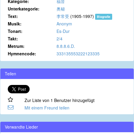
Kategorie:
福音
Unterkategorie:
奥秘
Text:
李常受
(1905-1997)
Biografie
Musik:
Anonym
Tonart:
Es-Dur
Takt:
2/4
Metrum:
8.8.8.6.D.
Hymnencode:
333135553222123335
Teilen
Zur Liste von 1 Benutzer hinzugefügt
Mit einem Freund teilen
Verwandte Lieder