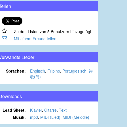
Teilen
Zu den Listen von 5 Benutzern hinzugefügt
Mit einem Freund teilen
Verwandte Lieder
Sprachen:
Englisch
,
Filipino
,
Portugiesisch
,
诗
歌(简)
Downloads
Lead Sheet:
Klavier
,
Gitarre
,
Text
Musik:
mp3
,
MIDI (Lied)
,
MIDI (Melodie)