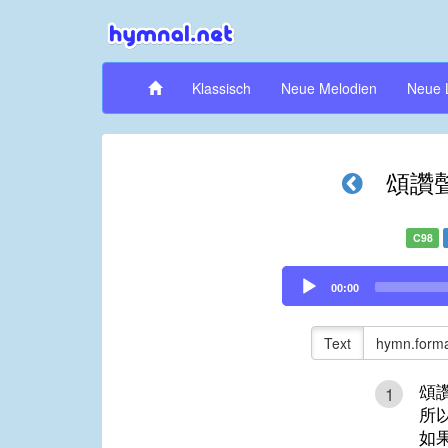
Klassisch
Neue Melodien
Neue 
頌讚
C98
Audio
00:00
Player
Text
hymn.forma
頌
1
所
如