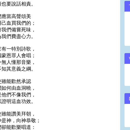
頭也要說話相責。
們應當高聲頌美
用己血買我們的；
替我們備嘗死味，
為我們費盡心力。
世有一特別詩歌，
獨蒙恩罪人會唱；
外無人懂那音樂，
不知其意義之綱。
使雖能歡然承認
憫如何由血洞曉，
是他們不像我們，
以證明這血功效。
使雖能讚美拜朝，
神是神，向神恭敬；
們卻能歡樂唱道：