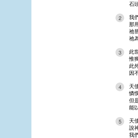
石
我
2
那
祂
祂
此
3
惟
此
因
天
4
憐
但
能
天
5
說
我