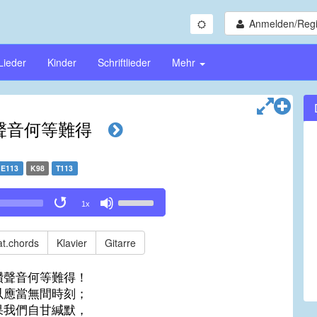
Anmelden/Regi
Lieder
Kinder
Schriftlieder
Mehr
聲音何等難得
E113
K98
T113
Use
1x
Up/Down
Arrow
keys
t.chords
Klavier
Gitarre
to
increase
讚聲音何等難得！
or
以應當無間時刻；
decrease
果我們自甘緘默，
volume.