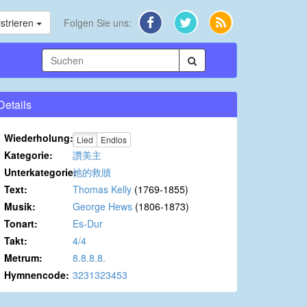
strieren
Folgen Sie uns:
Details
Wiederholung:
Lied
Endlos
Kategorie:
讚美主
Unterkategorie:
祂的救贖
Text:
Thomas Kelly
(1769-1855)
Musik:
George Hews
(1806-1873)
Tonart:
Es-Dur
Takt:
4/4
Metrum:
8.8.8.8.
Hymnencode:
3231323453