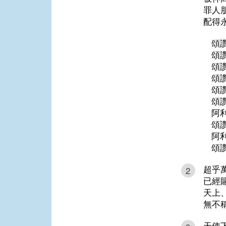
罪人
配得
頌
頌
頌
頌
頌
頌
阿
頌
阿
頌
超乎
2
已經
天上
無不
天使