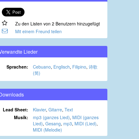
Zu den Listen von 2 Benutzern hinzugefügt
Mit einem Freund teilen
Verwandte Lieder
Sprachen:
Cebuano
,
Englisch
,
Filipino
,
诗歌
(简)
Downloads
Lead Sheet:
Klavier
,
Gitarre
,
Text
Musik:
mp3 (ganzes Lied)
,
MIDI (ganzes
Lied)
,
Gesang
,
mp3
,
MIDI (Lied)
,
MIDI (Melodie)