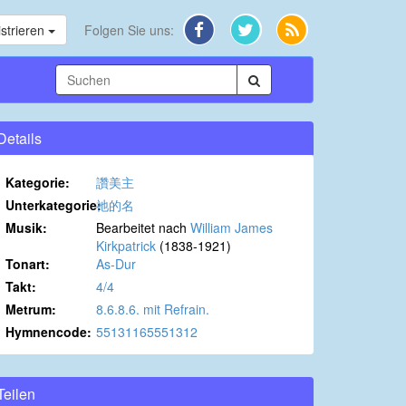
strieren
Folgen Sie uns:
Details
Kategorie:
讚美主
Unterkategorie:
祂的名
Musik:
Bearbeitet nach
William James
Kirkpatrick
(1838-1921)
Tonart:
As-Dur
Takt:
4/4
Metrum:
8.6.8.6. mit Refrain.
Hymnencode:
55131165551312
Teilen