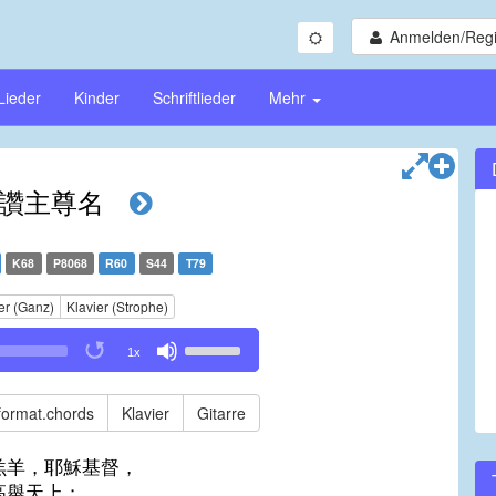
Anmelden/Regi
Lieder
Kinder
Schriftlieder
Mehr
讚主尊名
K68
P8068
R60
S44
T79
er (Ganz)
Klavier (Strophe)
Use
1x
Up/Down
Arrow
keys
format.chords
Klavier
Gitarre
to
increase
羔羊，耶穌基督，
or
高舉天上；
decrease