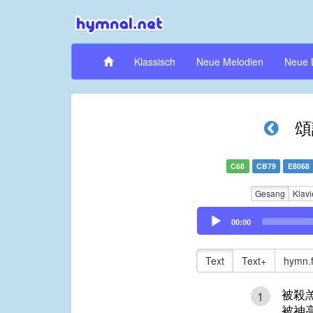
Klassisch
Neue Melodien
Neue 
頌
C68
CB79
E8068
Gesang
Klavi
Audio
00:00
Player
Text
Text+
hymn.
被殺
1
被神