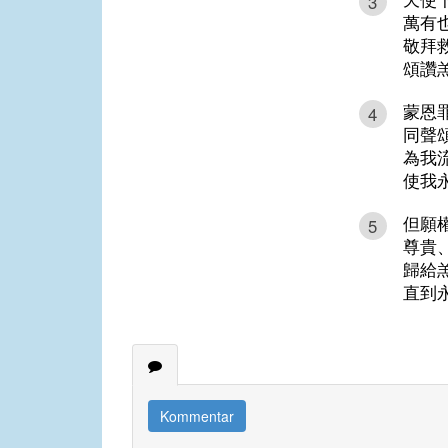
3
萬有
敬拜
頌讚
蒙恩
4
同聲
為我
使我
但願
5
尊貴
歸給
直到
Kommentar