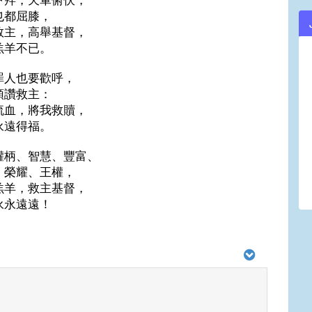
也都屈膝，
救主，高舉基督，
羔羊不已。
罪人也要歡呼，
頌讚救主：
流血，將我救贖，
永遠得福。
權柄、智慧、豐富、
、榮耀、王權，
羔羊，救主基督，
永永遠遠！