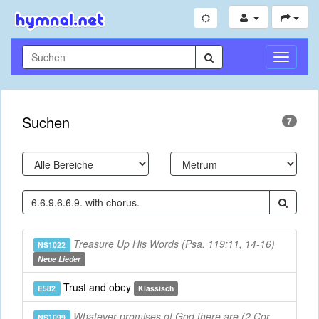
Navigati
umschal
Suchen
7
Treasure Up His Words (Psa. 119:11, 14-16)
NS1022
Neue Lieder
Trust and obey
E582
Klassisch
Whatever promises of God there are (2 Cor.
NS1099