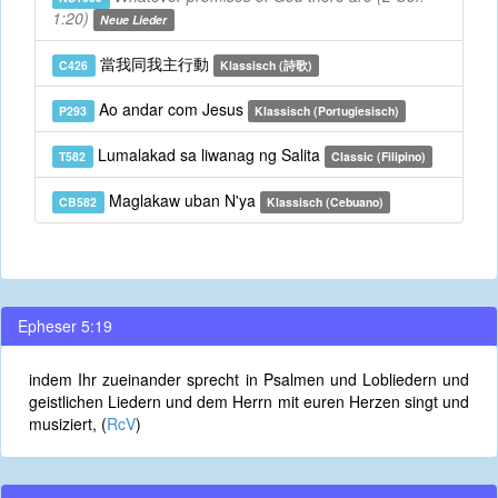
1:20)
Neue Lieder
當我同我主行動
C426
Klassisch (詩歌)
Ao andar com Jesus
P293
Klassisch (Portugiesisch)
Lumalakad sa liwanag ng Salita
T582
Classic (Filipino)
Maglakaw uban N'ya
CB582
Klassisch (Cebuano)
Epheser 5:19
indem Ihr zueinander sprecht in Psalmen und Lobliedern und
geistlichen Liedern und dem Herrn mit euren Herzen singt und
musiziert, (
RcV
)