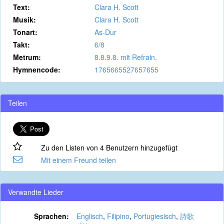
Text:
Clara H. Scott
Musik:
Clara H. Scott
Tonart:
As-Dur
Takt:
6/8
Metrum:
8.8.9.8. mit Refrain.
Hymnencode:
1765665527657655
Teilen
Zu den Listen von 4 Benutzern hinzugefügt
Mit einem Freund teilen
Verwandte Lieder
Sprachen:
Englisch
,
Filipino
,
Portugiesisch
,
詩歌