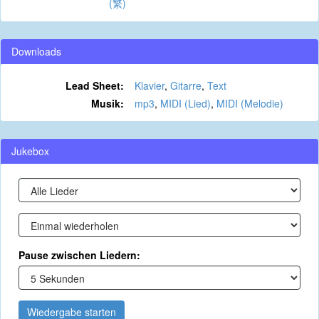
(繁)
Downloads
Lead Sheet:
Klavier
,
Gitarre
,
Text
Musik:
mp3
,
MIDI (Lied)
,
MIDI (Melodie)
Jukebox
Pause zwischen Liedern:
Wiedergabe starten