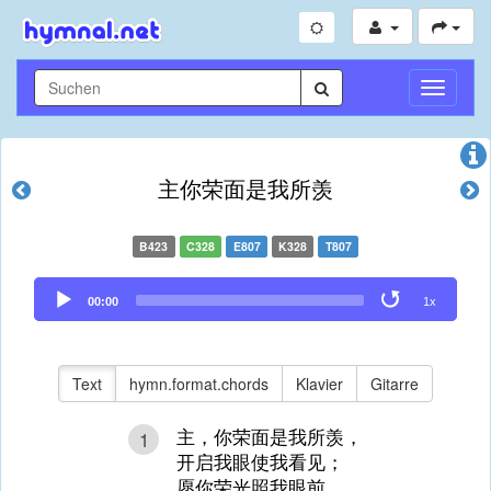
Navigati
umschal
主你荣面是我所羡
B423
C328
E807
K328
T807
Audio
00:00
1x
Player
Text
hymn.format.chords
Klavier
Gitarre
主，你荣面是我所羡，
1
开启我眼使我看见；
愿你荣光照我眼前，