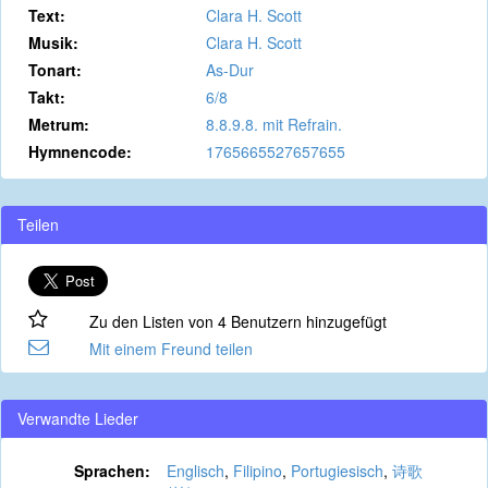
Text:
Clara H. Scott
Musik:
Clara H. Scott
Tonart:
As-Dur
Takt:
6/8
Metrum:
8.8.9.8. mit Refrain.
Hymnencode:
1765665527657655
Teilen
Zu den Listen von 4 Benutzern hinzugefügt
Mit einem Freund teilen
Verwandte Lieder
Sprachen:
Englisch
,
Filipino
,
Portugiesisch
,
诗歌