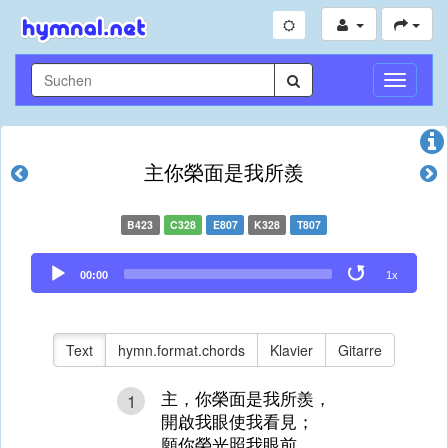
Navigati
umschal
主你榮面是我所羨
B423
C328
E807
K328
T807
Audio
00:00
1x
Player
Text
hymn.format.chords
Klavier
Gitarre
主，你榮面是我所羨，
1
開啟我眼使我看見；
願你榮光照我眼前，