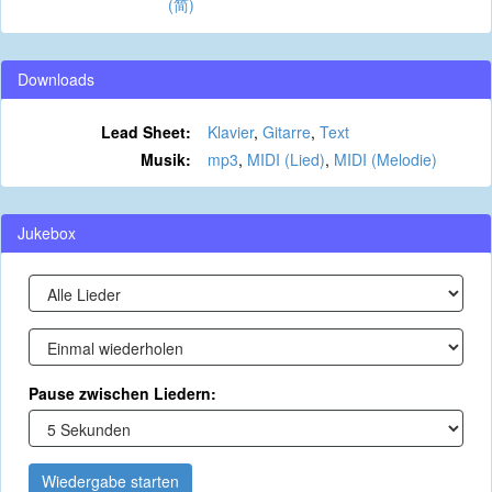
(简)
Downloads
Lead Sheet:
Klavier
,
Gitarre
,
Text
Musik:
mp3
,
MIDI (Lied)
,
MIDI (Melodie)
Jukebox
Pause zwischen Liedern:
Wiedergabe starten