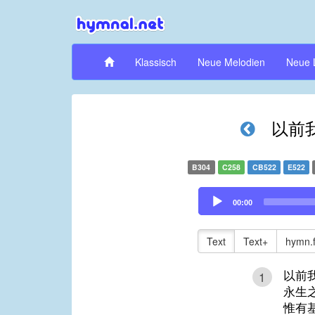
Klassisch
Neue Melodien
Neue 
以前
B304
C258
CB522
E522
Audio
00:00
Player
Text
Text+
hymn.
以前
1
永生
惟有