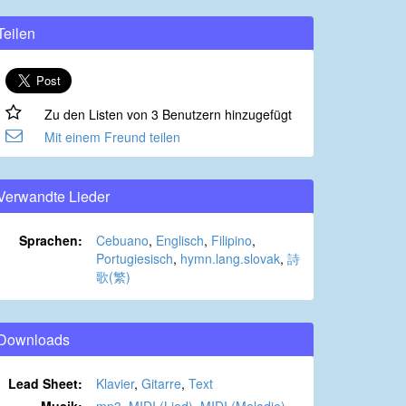
Teilen
Zu den Listen von 3 Benutzern hinzugefügt
Mit einem Freund teilen
Verwandte Lieder
Sprachen:
Cebuano
,
Englisch
,
Filipino
,
Portugiesisch
,
hymn.lang.slovak
,
詩
歌(繁)
Downloads
Lead Sheet:
Klavier
,
Gitarre
,
Text