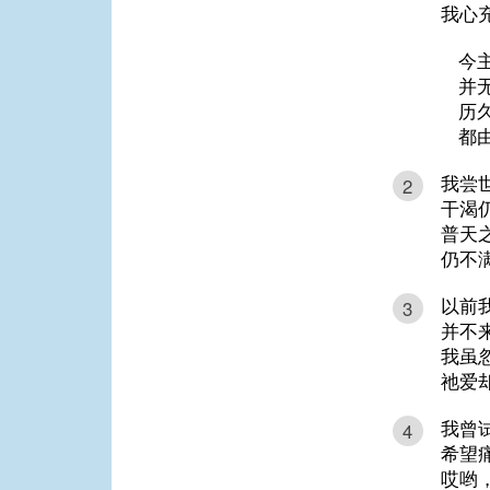
我心
今
并
历
都
我尝
2
干渴
普天
仍不
以前
3
并不
我虽
祂爱
我曾
4
希望
哎哟