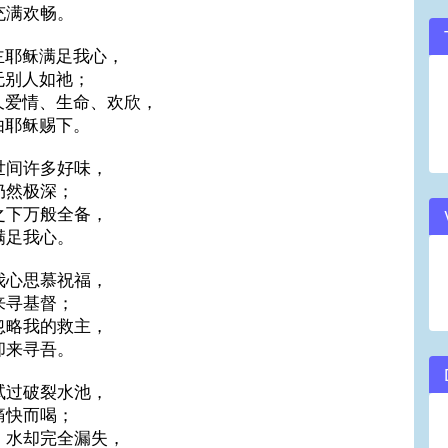
充满欢畅。
主耶稣满足我心，
无别人如祂；
久爱情、生命、欢欣，
由耶稣赐下。
世间许多好味，
仍然极深；
之下万般全备，
满足我心。
我心思慕祝福，
来寻基督；
忽略我的救主，
却来寻吾。
试过破裂水池，
痛快而喝；
，水却完全漏失，