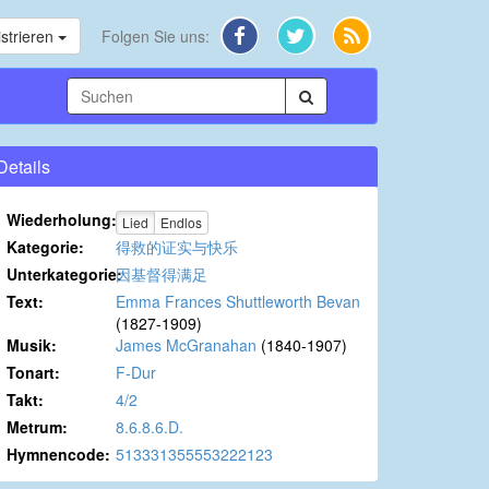
strieren
Folgen Sie uns:
Details
Wiederholung:
Lied
Endlos
Kategorie:
得救的证实与快乐
Unterkategorie:
因基督得满足
Text:
Emma Frances Shuttleworth Bevan
(1827-1909)
Musik:
James McGranahan
(1840-1907)
Tonart:
F-Dur
Takt:
4/2
Metrum:
8.6.8.6.D.
Hymnencode:
513331355553222123