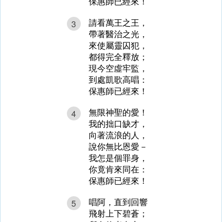
保惠師已經來！
請看萬王之王，
3
帶著醫治之光，
來使屬靈囚犯，
都得完全釋放；
現今空虛牢監，
到處凱歌高唱：
保惠師已經來！
無限神聖的愛！
4
我的拙口缺才，
向著流浪的人，
說你無比恩愛－
我怎是個罪身，
你竟肯來同在：
保惠師已經來！
唱阿，直到回響
5
飛射上下碧蒼；