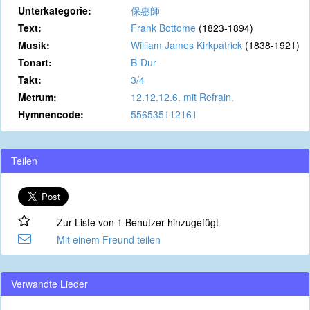
Unterkategorie:
保惠師
Text:
Frank Bottome
(1823-1894)
Musik:
William James Kirkpatrick
(1838-1921)
Tonart:
B-Dur
Takt:
3/4
Metrum:
12.12.12.6. mit Refrain.
Hymnencode:
556535112161
Teilen
Zur Liste von 1 Benutzer hinzugefügt
Mit einem Freund teilen
Verwandte Lieder