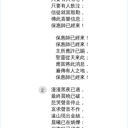
只要有人飲泣；
信徒就當殷勤，
傳此喜樂信息：
保惠師已經來！
保惠師已經來！
保惠師已經來！
主所應許已賜，
聖靈從天來此；
應當將此消息，
遍傳有人之地，
保惠師已經來！
漫漫黑夜已過，
2
最終晨曉已破，
悲哭聲音停止，
哀求聲音不作，
遠山現出金絲，
晨曦已在炳爍：