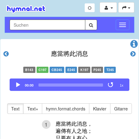
Navigati
umschal
應當將此消息
B143
C197
CB245
E245
K197
P245
T245
Audio
00:00
1x
Player
Text
Text+
hymn.format.chords
Klavier
Gitarre
應當將此消息，
1
遍傳有人之地；
只要有人有心，