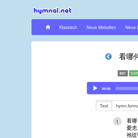
Klassisch
Neue Melodien
Neue 
看哪
B87
C12
Audio
00:00
Player
Text
hymn.forma
看哪
1
憂患
祂從