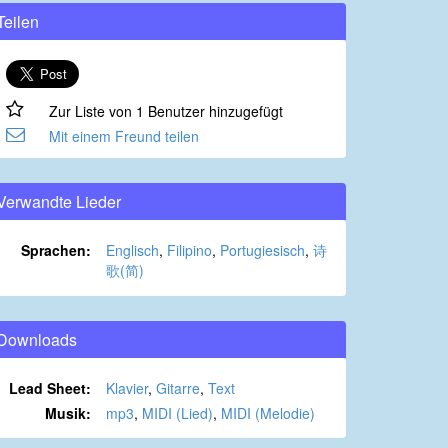
Teilen
Zur Liste von 1 Benutzer hinzugefügt
Mit einem Freund teilen
Verwandte Lieder
Sprachen:
Englisch
,
Filipino
,
Portugiesisch
,
诗
歌(简)
Downloads
Lead Sheet:
Klavier
,
Gitarre
,
Text
Musik:
mp3
,
MIDI (Lied)
,
MIDI (Melodie)