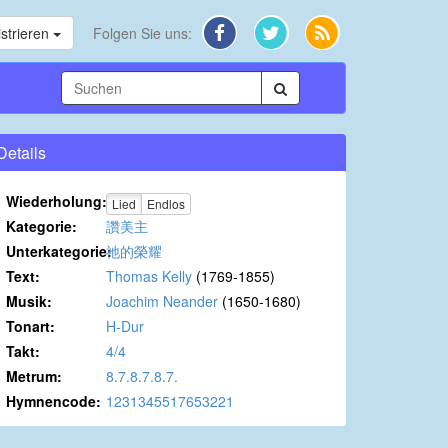
strieren
Folgen Sie uns:
Details
Wiederholung:
Lied
Endlos
Kategorie:
讚美主
Unterkategorie:
祂的榮耀
Text:
Thomas Kelly
(1769-1855)
Musik:
Joachim Neander
(1650-1680)
Tonart:
H-Dur
Takt:
4/4
Metrum:
8.7.8.7.8.7.
Hymnencode:
1231345517653221