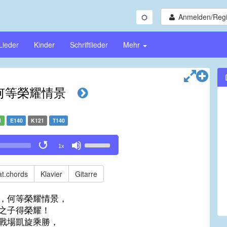
Anmelden/Regi
Lieder
Kinder
Schriftlieder
Mehr
何等榮耀情景
1
E140
K121
T140
Use
1x
Up/Down
Arrow
keys
t.chords
Klavier
Gitarre
to
increase
，何等榮耀情景，
or
之子得榮耀！
decrease
戰場凱旋乘勝，
volume.