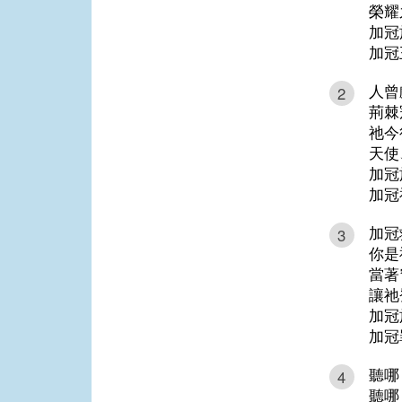
榮耀
加冠
加冠
人曾
2
荊棘
祂今
天使
加冠
加冠
加冠
3
你是
當著
讓祂
加冠
加冠
聽哪
4
聽哪