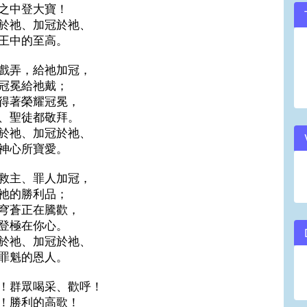
之中登大寶！
於祂、加冠於祂、
王中的至高。
戲弄，給祂加冠，
冠冕給祂戴；
得著榮耀冠冕，
、聖徒都敬拜。
於祂、加冠於祂、
神心所寶愛。
救主、罪人加冠，
祂的勝利品；
穹蒼正在騰歡，
登極在你心。
於祂、加冠於祂、
罪魁的恩人。
！群眾喝采、歡呼！
！勝利的高歌！