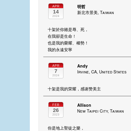
明哲
APR
14
新北市景美, Taiwan
2024
十架於你雖是辱、死，
在我卻是生命！
也是我的榮耀、權勢！
我的永遠安寧
Andy
APR
7
Irvine, CA, United States
2024
十架是我的荣耀，感谢赞美主
Allison
FEB
26
New Taipei City, Taiwan
2023
你是地上聖徒之樂，