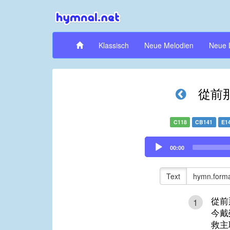
Klassisch
Neue Melodien
Neue 
從前
C118
CB141
E1
Audio
00:00
Player
Text
hymn.forma
從前
1
今戴
救主