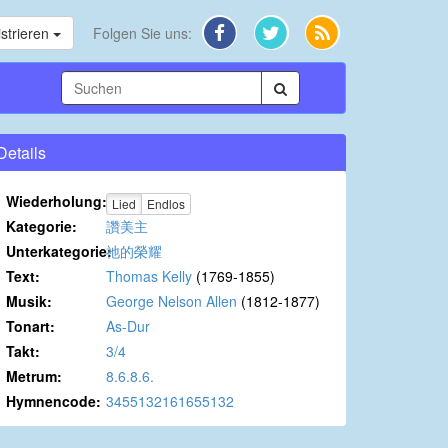
strieren
Folgen Sie uns:
Details
Wiederholung:
Lied
Endlos
Kategorie:
讚美主
Unterkategorie:
祂的榮耀
Text:
Thomas Kelly
(1769-1855)
Musik:
George Nelson Allen
(1812-1877)
Tonart:
As-Dur
Takt:
3/4
Metrum:
8.6.8.6.
Hymnencode:
3455132161655132