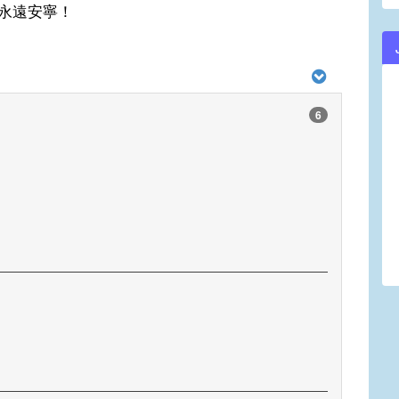
永遠安寧！
6