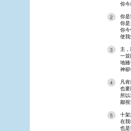
你今
你是
2
你是
你今
使我
主，
3
一並
地雖
神卻
凡肯
4
也要
所以
鄙視
十架
5
在我
也是