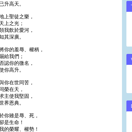
已升高天。
地上聖徒之樂，
天上之光；
領我飲於愛河，
知其深廣。
將你的羞辱、權柄，
賜給我們；
否認你的微名，
使你高升。
與你在世同苦，
同榮在天，
求主使我堅固，
世界恩典。
於你雖是辱、死，
卻是生命！
我的榮耀、權勢！