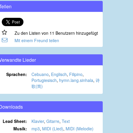
Teilen
Zu den Listen von 11 Benutzern hinzugefügt
Mit einem Freund teilen
Verwandte Lieder
Sprachen:
Cebuano
,
Englisch
,
Filipino
,
Portugiesisch
,
hymn.lang.sinhala
,
诗
歌(简)
Downloads
Lead Sheet:
Klavier
,
Gitarre
,
Text
Musik:
mp3
,
MIDI (Lied)
,
MIDI (Melodie)