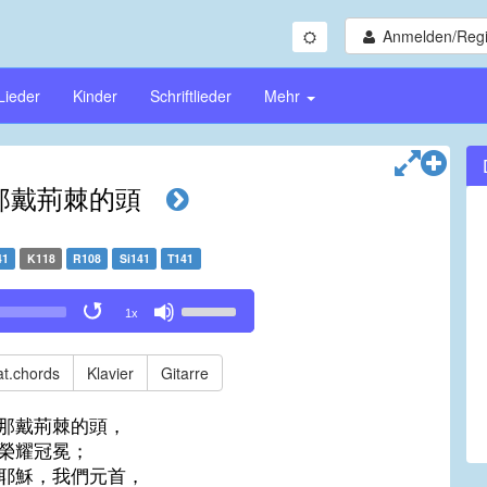
Anmelden/Regi
Lieder
Kinder
Schriftlieder
Mehr
那戴荊棘的頭
41
K118
R108
Si141
T141
Use
1x
Up/Down
Arrow
keys
t.chords
Klavier
Gitarre
to
increase
那戴荊棘的頭，
or
榮耀冠冕；
decrease
耶穌，我們元首，
volume.