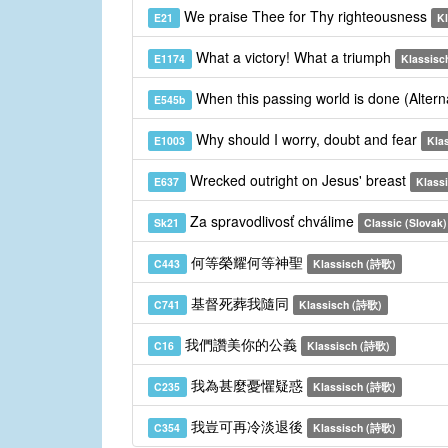
We praise Thee for Thy righteousness
E21
K
What a victory! What a triumph
E1174
Klassisc
When this passing world is done (Alter
E545b
Why should I worry, doubt and fear
E1003
Kla
Wrecked outright on Jesus' breast
E637
Klass
Za spravodlivosť chválime
Sk21
Classic (Slovak)
何等榮耀何等神聖
C443
Klassisch (詩歌)
基督死葬我隨同
C741
Klassisch (詩歌)
我們讚美你的公義
C16
Klassisch (詩歌)
我為甚麼憂懼疑惑
C235
Klassisch (詩歌)
我豈可再冷淡退後
C354
Klassisch (詩歌)