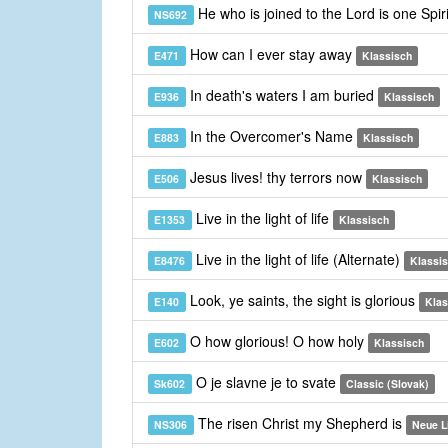
He who is joined to the Lord is one Spiri
NS692
How can I ever stay away
E471
Klassisch
In death's waters I am buried
E936
Klassisch
In the Overcomer's Name
E883
Klassisch
Jesus lives! thy terrors now
E506
Klassisch
Live in the light of life
E1353
Klassisch
Live in the light of life (Alternate)
E8476
Klassi
Look, ye saints, the sight is glorious
E140
Klas
O how glorious! O how holy
E602
Klassisch
O je slavne je to svate
Sk602
Classic (Slovak)
The risen Christ my Shepherd is
NS306
Neue L