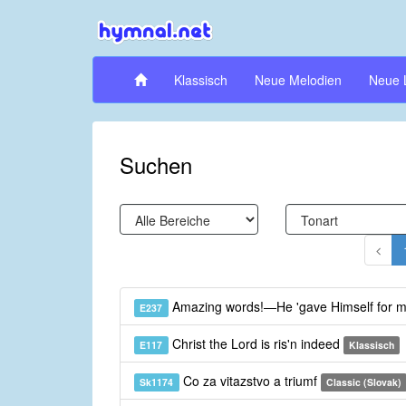
Klassisch
Neue Melodien
Neue 
Suchen
Amazing words!—He 'gave Himself for 
E237
Christ the Lord is ris'n indeed
E117
Klassisch
Co za vitazstvo a triumf
Sk1174
Classic (Slovak)