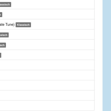
lassisch
h
nate Tune)
Klassisch
ssisch
isch