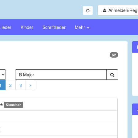
Anmelden/Regi
Lieder
Kinder
Schriftlieder
Mehr
62
1
2
3
me
Klassisch