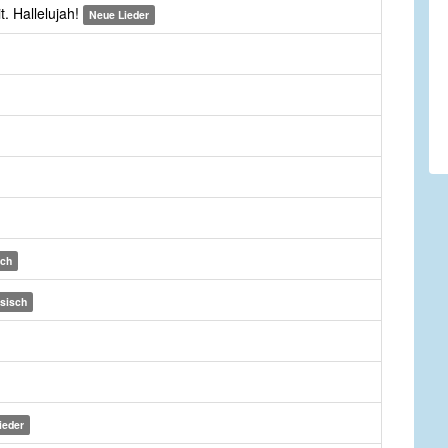
t. Hallelujah!
Neue Lieder
sch
sisch
ieder