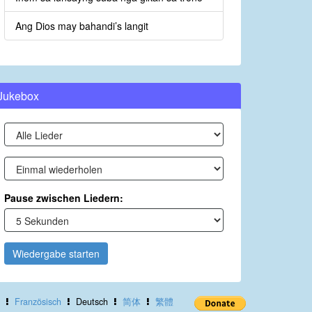
Ang Dios may bahandi’s langit
Jukebox
Pause zwischen Liedern:
Wiedergabe starten
Französisch
Deutsch
简体
繁體