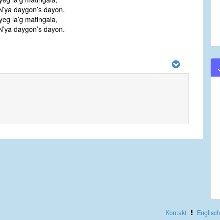
N’ya daygon’s dayon,
eg la’g matingala,
N’ya daygon’s dayon.
Kontakt
Englisch