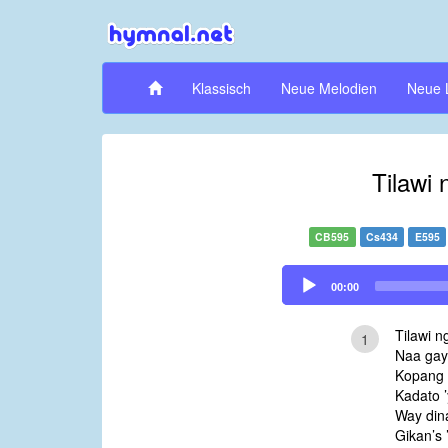
Klassisch
Neue Melodien
Neue 
Tilawi
CB595
Cs434
E595
Audio
00:00
Player
Tilawi n
1
Naa gay
Kopang 
Kadato ’
Way din
Gikan’s 