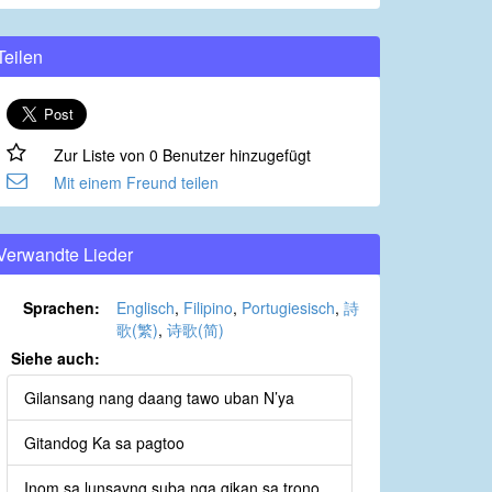
Teilen
Zur Liste von 0 Benutzer hinzugefügt
Mit einem Freund teilen
Verwandte Lieder
Sprachen:
Englisch
,
Filipino
,
Portugiesisch
,
詩
歌(繁)
,
诗歌(简)
Siehe auch:
Gilansang nang daang tawo uban N’ya
Gitandog Ka sa pagtoo
Inom sa lunsayng suba nga gikan sa trono