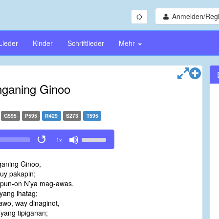
Anmelden/Regi
Lieder
Kinder
Schriftlieder
Mehr
 nganing Ginoo
G595
P595
R429
S273
T595
Use
1x
Up/Down
Arrow
ganing Ginoo,
keys
uy pakapin;
to
pun-on N’ya mag-awas,
increase
yang ihatag;
or
awo, way dinaginot,
decrease
’yang tipiganan;
volume.