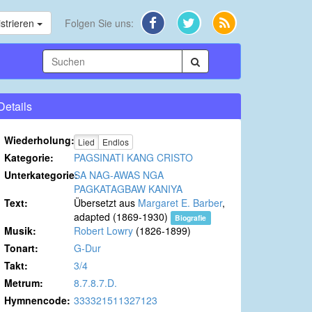
strieren
Folgen Sie uns:
Details
Wiederholung:
Lied
Endlos
Kategorie:
PAGSINATI KANG CRISTO
Unterkategorie:
SA NAG-AWAS NGA
PAGKATAGBAW KANIYA
Text:
Übersetzt aus
Margaret E. Barber
,
adapted
(1869-1930)
Biografie
Musik:
Robert Lowry
(1826-1899)
Tonart:
G-Dur
Takt:
3/4
Metrum:
8.7.8.7.D.
Hymnencode:
333321511327123