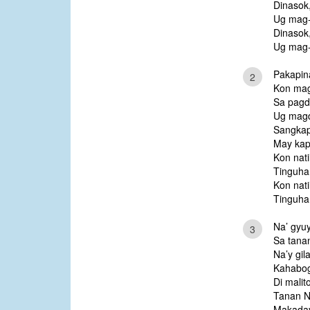
Dinasok,
Ug mag-
Dinasok,
Ug mag-
Pakapin
2
Kon mag
Sa pagd
Ug magd
Sangkap
May kap
Kon nati
Tinguha
Kon nati
Tinguha
Na’ gyuy
3
Sa tana
Na’y gi
Kahabog
Di malit
Tanan N
Makaday