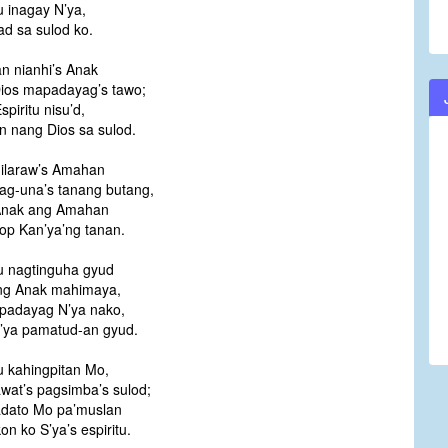
u inagay N’ya,
ad sa sulod ko.
 nianhi’s Anak
ios mapadayag’s tawo;
piritu nisu’d,
n nang Dios sa sulod.
ilaraw’s Amahan
g-una’s tanang butang,
 Anak ang Amahan
op Kan’ya’ng tanan.
tu nagtinguha gyud
ng Anak mahimaya,
ipadayag N’ya nako,
’ya pamatud-an gyud.
tu kahingpitan Mo,
at’s pagsimba’s sulod;
adato Mo pa’muslan
on ko S’ya’s espiritu.