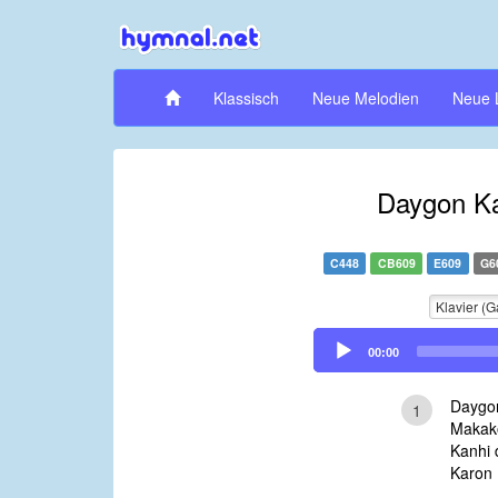
Klassisch
Neue Melodien
Neue 
Daygon Ka
C448
CB609
E609
G6
Klavier (G
Audio
00:00
Player
Daygon
1
Makako
Kanhi 
Karon 