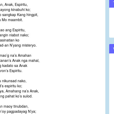
, Anak, Espiritu,
volume.
dayong kinabuhi ko;
 sangkap Kang hingpit,
a Mo maambit.
ao ang Espiritu,
ngin niabot nako;
masinatian ko
ad-an N’yang misteryo.
mao’g na’s Amahan
tanan’s Anak nga mahal,
 kadato sa Anak
ron’s Espiritu.
tu nikunsad nako,
’s espiritu ko;
ya, Amahang na’s Anak,
ng pahat ko’s sulod.
n maoy tinubdan,
’oy pagpadayag N’ya;