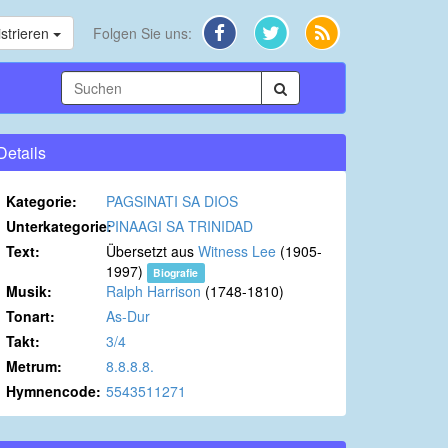
strieren
Folgen Sie uns:
Details
Kategorie:
PAGSINATI SA DIOS
Unterkategorie:
PINAAGI SA TRINIDAD
Text:
Übersetzt aus
Witness Lee
(1905-
1997)
Biografie
Musik:
Ralph Harrison
(1748-1810)
Tonart:
As-Dur
Takt:
3/4
Metrum:
8.8.8.8.
Hymnencode:
5543511271