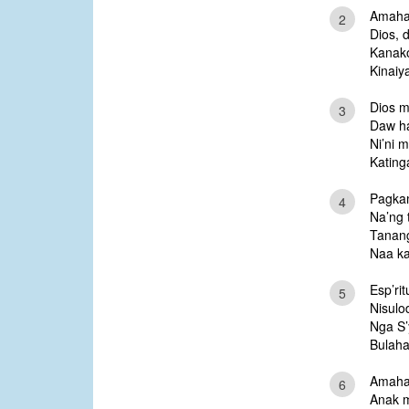
Amahan
2
Dios, 
Kanako
Kinaiy
Dios m
3
Daw ha
Ni’ni 
Kating
Pagka
4
Na’ng 
Tanang
Naa ka
Esp’ri
5
Nisulod
Nga S’
Bulaha
Amaha
6
Anak m