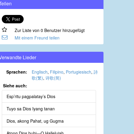
Teilen
Zur Liste von 0 Benutzer hinzugefügt
Mit einem Freund teilen
Verwandte Lieder
Sprachen:
Englisch
,
Filipino
,
Portugiesisch
,
詩
歌(繁)
,
诗歌(简)
Siehe auch:
Esp’ritu pagpalatay’s Dios
Tuyo sa Dios Iyang tanan
Dios, akong Pahat, ug Gugma
Atong Dios buhi—O Hallelujah