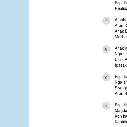
Espirit
Realid
Amahan
7
Aron D
Anak Es
Mailha
Anak g
8
Nga ma
Ulo’s
Ipasak
Esp’ri
9
Nga a
S’ya g
Aron S
Esp’ri
10
Magdaw
Kon k
Kontak