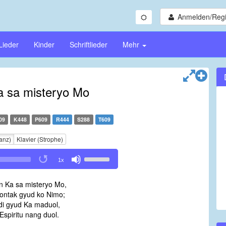
Anmelden/Regi
Lieder
Kinder
Schriftlieder
Mehr
 sa misteryo Mo
09
K448
P609
R444
S288
T609
anz)
Klavier (Strophe)
Use
1x
Up/Down
Arrow
 Ka sa misteryo Mo,
keys
ntak gyud ko Nimo;
to
di gyud Ka maduol,
increase
Espiritu nang duol.
or
decrease