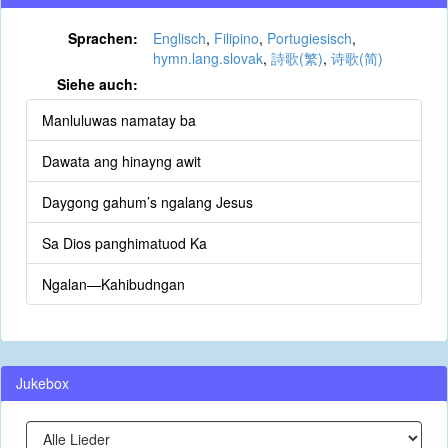
Sprachen:
Englisch
,
Filipino
,
Portugiesisch
,
hymn.lang.slovak
,
詩歌(繁)
,
诗歌(简)
Siehe auch:
Manluluwas namatay ba
Dawata ang hinayng awit
Daygong gahum’s ngalang Jesus
Sa Dios panghimatuod Ka
Ngalan—Kahibudngan
Jukebox