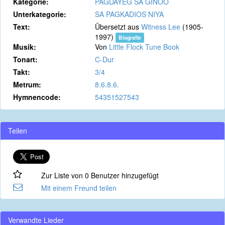
Kategorie:
PAGDAYEG SA GINOO
Unterkategorie:
SA PAGKADIOS NIYA
Text:
Übersetzt aus
Witness Lee
(1905-
1997)
Biografie
Musik:
Von
Little Flock Tune Book
Tonart:
C-Dur
Takt:
3/4
Metrum:
8.6.8.6.
Hymnencode:
54351527543
Teilen
Zur Liste von 0 Benutzer hinzugefügt
Mit einem Freund teilen
Verwandte Lieder