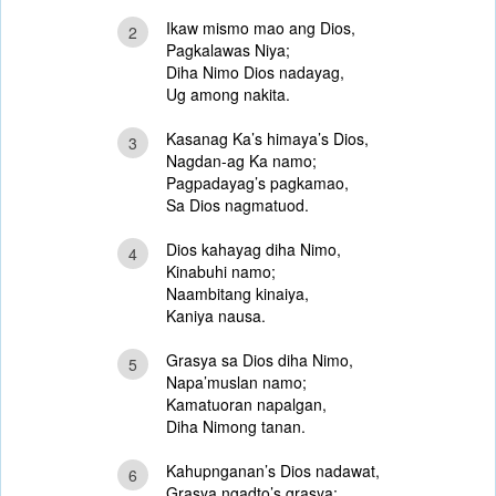
Ikaw mismo mao ang Dios,
2
Pagkalawas Niya;
Diha Nimo Dios nadayag,
Ug among nakita.
Kasanag Ka’s himaya’s Dios,
3
Nagdan-ag Ka namo;
Pagpadayag’s pagkamao,
Sa Dios nagmatuod.
Dios kahayag diha Nimo,
4
Kinabuhi namo;
Naambitang kinaiya,
Kaniya nausa.
Grasya sa Dios diha Nimo,
5
Napa’muslan namo;
Kamatuoran napalgan,
Diha Nimong tanan.
Kahupnganan’s Dios nadawat,
6
Grasya ngadto’s grasya;