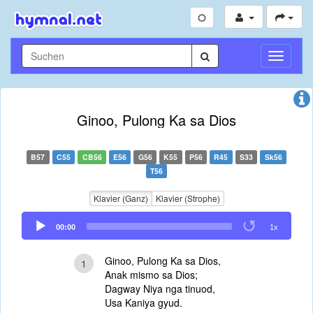
Navigati
umschal
Ginoo, Pulong Ka sa Dios
B57
C55
CB56
E56
G56
K55
P56
R45
S33
Sk56
T56
Klavier (Ganz)
Klavier (Strophe)
Audio
00:00
1x
Player
Ginoo, Pulong Ka sa Dios,
1
Anak mismo sa Dios;
Dagway Niya nga tinuod,
Usa Kaniya gyud.