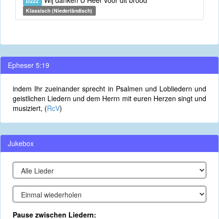
Wij danken U Heer voor dit brood
D222
Klassisch (Niederländisch)
Epheser 5:19
indem Ihr zueinander sprecht in Psalmen und Lobliedern und
geistlichen Liedern und dem Herrn mit euren Herzen singt und
musiziert, (
RcV
)
Jukebox
Pause zwischen Liedern: