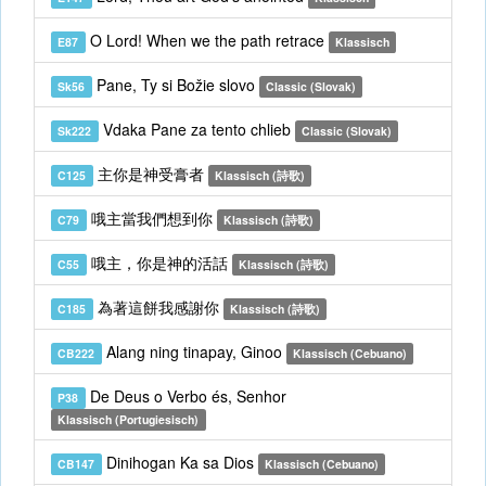
O Lord! When we the path retrace
E87
Klassisch
Pane, Ty si Božie slovo
Sk56
Classic (Slovak)
Vdaka Pane za tento chlieb
Sk222
Classic (Slovak)
主你是神受膏者
C125
Klassisch (詩歌)
哦主當我們想到你
C79
Klassisch (詩歌)
哦主，你是神的活話
C55
Klassisch (詩歌)
為著這餅我感謝你
C185
Klassisch (詩歌)
Alang ning tinapay, Ginoo
CB222
Klassisch (Cebuano)
De Deus o Verbo és, Senhor
P38
Klassisch (Portugiesisch)
Dinihogan Ka sa Dios
CB147
Klassisch (Cebuano)