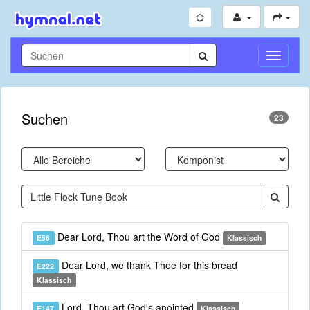
Navigati
umschal
Suchen
23
Dear Lord, Thou art the Word of God
E56
Klassisch
Dear Lord, we thank Thee for this bread
E222
Klassisch
Lord, Thou art God's anointed
E147
Klassisch