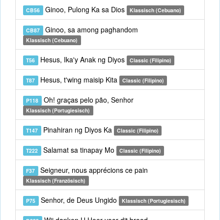
Ginoo, Pulong Ka sa Dios
CB56
Klassisch (Cebuano)
Ginoo, sa among paghandom
CB87
Klassisch (Cebuano)
Hesus, Ika'y Anak ng Diyos
T56
Classic (Filipino)
Hesus, t'wing maisip Kita
T87
Classic (Filipino)
Oh! graças pelo pão, Senhor
P118
Klassisch (Portugiesisch)
Pinahiran ng Diyos Ka
T147
Classic (Filipino)
Salamat sa tinapay Mo
T222
Classic (Filipino)
Seigneur, nous apprécions ce pain
F37
Klassisch (Französisch)
Senhor, de Deus Ungido
P75
Klassisch (Portugiesisch)