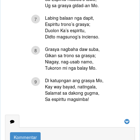
Ug sa grasya gidad-an Mo.
Labing balaan nga dapit,
7
Espiritu trono’s grasya;
Duolon Ka’s espiritu,
Didto magsunog’s incienso.
Grasya nagbaha daw suba,
8
Gikan sa trono sa grasya;
Niagay, nag-usab namo,
Tukoron mi nga balay Mo.
Di katupngan ang grasya Mo,
9
Kay way bayad, natingala,
Salamat sa dakong gugma,
Sa espiritu magsimba!
Kommentar