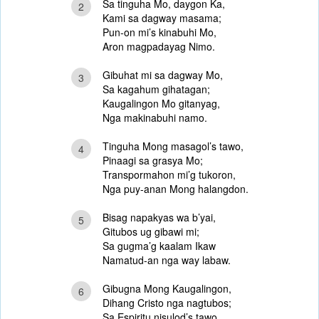
Sa tinguha Mo, daygon Ka,
2
Kami sa dagway masama;
Pun-on mi’s kinabuhi Mo,
Aron magpadayag Nimo.
Gibuhat mi sa dagway Mo,
3
Sa kagahum gihatagan;
Kaugalingon Mo gitanyag,
Nga makinabuhi namo.
Tinguha Mong masagol’s tawo,
4
Pinaagi sa grasya Mo;
Transpormahon mi’g tukoron,
Nga puy-anan Mong halangdon.
Bisag napakyas wa b’yai,
5
Gitubos ug gibawi mi;
Sa gugma’g kaalam Ikaw
Namatud-an nga way labaw.
Gibugna Mong Kaugalingon,
6
Dihang Cristo nga nagtubos;
Sa Espiritu nisulod’s tawo,