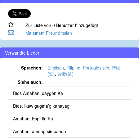
Zur Liste von 0 Benutzer hinzugefügt
Mit einem Freund teilen
Verwandte Lieder
Sprachen:
Englisch
,
Filipino
,
Portugiesisch
,
詩歌
(繁)
,
诗歌(简)
Siehe auch:
Dios Amahan, daygon Ka
Dios, Ikaw gugma’g kahayag
Amahan, Espiritu Ka
Amahan, among simbahon