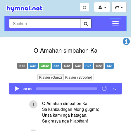
Navigati
umschal
O Amahan simbahon Ka
B32
C30
CB32
E32
G32
K30
R27
S22
T32
Klavier (Ganz)
Klavier (Strophe)
Audio
00:00
1x
Player
O Amahan simbahon Ka,
1
Sa kahibudngan Mong gugma;
Unsa kami nga hatagan,
Sa grasya nga hilabihan!