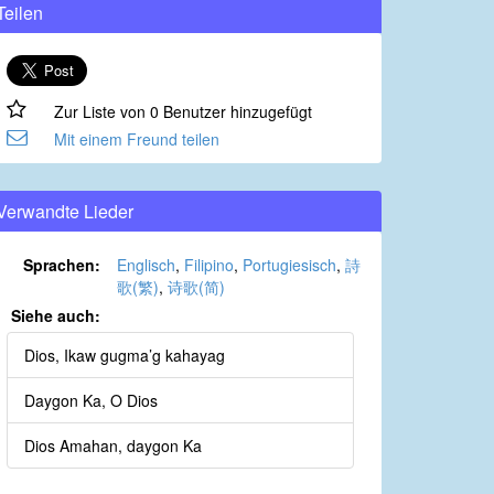
Teilen
Zur Liste von 0 Benutzer hinzugefügt
Mit einem Freund teilen
Verwandte Lieder
Sprachen:
Englisch
,
Filipino
,
Portugiesisch
,
詩
歌(繁)
,
诗歌(简)
Siehe auch:
Dios, Ikaw gugma’g kahayag
Daygon Ka, O Dios
Dios Amahan, daygon Ka