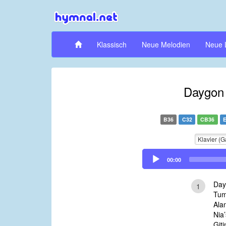
Klassisch
Neue Melodien
Neue 
Daygon
B36
C32
CB36
Klavier (G
Audio
00:00
Player
Day
1
Tum
Ala
Nia
Git