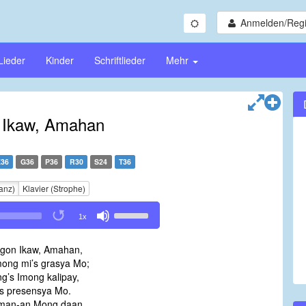
Anmelden/Regi
Lieder
Kinder
Schriftlieder
Mehr
 Ikaw, Amahan
E36
G36
P36
R30
S24
T36
anz)
Klavier (Strophe)
Use
1x
Up/Down
Arrow
gon Ikaw, Amahan,
keys
ong mi’s grasya Mo;
to
ng’s Imong kalipay,
increase
’s presensya Mo.
or
iman-an Mong daan
decrease