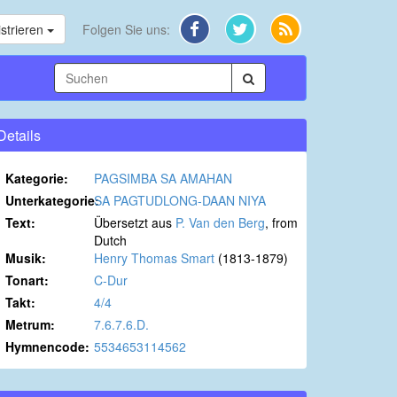
strieren
Folgen Sie uns:
Details
Kategorie:
PAGSIMBA SA AMAHAN
Unterkategorie:
SA PAGTUDLONG-DAAN NIYA
Text:
Übersetzt aus
P. Van den Berg
, from
Dutch
Musik:
Henry Thomas Smart
(1813-1879)
Tonart:
C-Dur
Takt:
4/4
Metrum:
7.6.7.6.D.
Hymnencode:
5534653114562