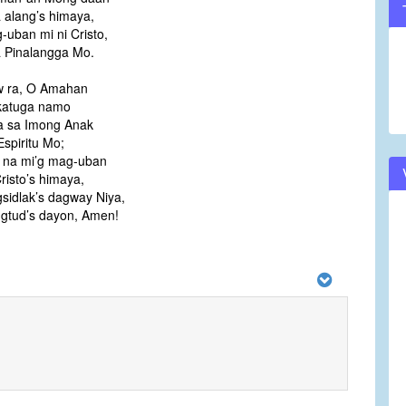
 alang’s himaya,
volume.
-uban mi ni Cristo,
 Pinalangga Mo.
w ra, O Amahan
atuga namo
a sa Imong Anak
Espiritu Mo;
 na mi’g mag-uban
risto’s himaya,
sidlak’s dagway Niya,
gtud’s dayon, Amen!