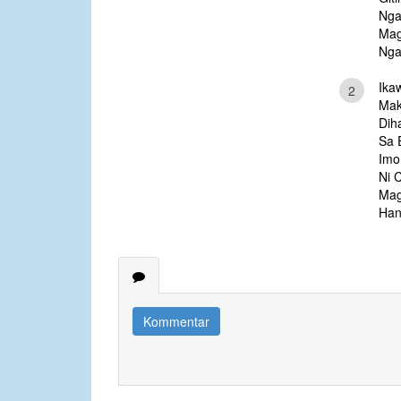
Nga
Mag
Nga
Ika
2
Mak
Dih
Sa 
Imo
Ni C
Mag
Han
Kommentar