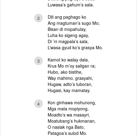
Luwasa’s gahum’s sala.
Dili ang paghago ko
2
Ang magtuman’s sugo Mo;
Bisan di mopahulay,
Luha ko sigeng agay,
Di ’ni magpala’s sala,
L’wasa gyud ko’s grasya Mo.
Kamot ko walay dala,
3
Krus Mo m’oy saligan ra;
Hubo, ako bistihe,
Way mahimo, grasyahi,
Hugaw, adto’s tuboran,
Hugasi, kay mamatay.
Kon ginhawa mohunong,
4
Mga mata mopiyong,
Moadto’s wa masayri,
Moatubang’s hukmanan,
O nasiak nga Bato,
Patagoa’s sulod Mo.