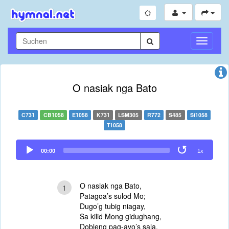
Navigati
umschal
O nasiak nga Bato
C731
CB1058
E1058
K731
LSM305
R772
S485
Si1058
T1058
Audio
00:00
1x
Player
O nasiak nga Bato,
1
Patagoa’s sulod Mo;
Dugo’g tubig niagay,
Sa kilid Mong gidughang,
Dobleng pag-ayo’s sala,