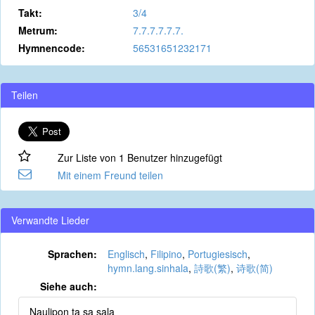
Takt:
3/4
Metrum:
7.7.7.7.7.7.
Hymnencode:
56531651232171
Teilen
Zur Liste von 1 Benutzer hinzugefügt
Mit einem Freund teilen
Verwandte Lieder
Sprachen:
Englisch
,
Filipino
,
Portugiesisch
,
hymn.lang.sinhala
,
詩歌(繁)
,
诗歌(简)
Siehe auch:
Naulipon ta sa sala