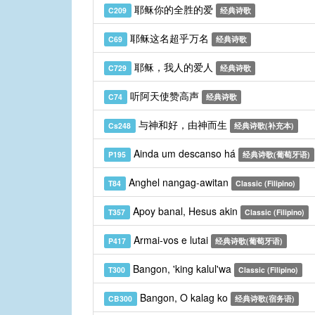
耶稣你的全胜的爱
C209
经典诗歌
耶稣这名超乎万名
C69
经典诗歌
耶稣，我人的爱人
C729
经典诗歌
听阿天使赞高声
C74
经典诗歌
与神和好，由神而生
Cs248
经典诗歌(补充本)
Ainda um descanso há
P195
经典诗歌(葡萄牙语)
Anghel nangag-awitan
T84
Classic (Filipino)
Apoy banal, Hesus akin
T357
Classic (Filipino)
Armai-vos e lutai
P417
经典诗歌(葡萄牙语)
Bangon, 'king kalul'wa
T300
Classic (Filipino)
Bangon, O kalag ko
CB300
经典诗歌(宿务语)