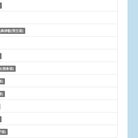
经典诗歌(菏兰语)
(宿务语)
语)
语)
语)