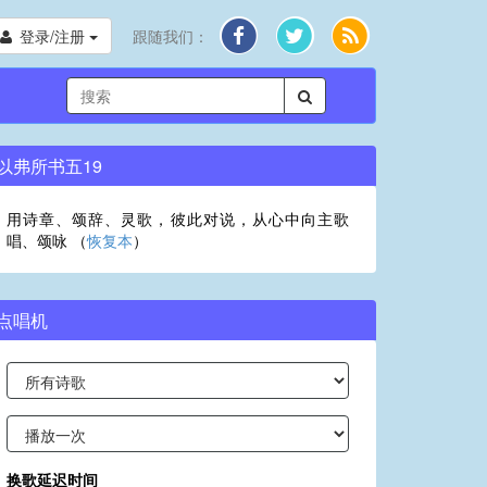
登录/注册
跟随我们：
以弗所书五19
用诗章、颂辞、灵歌，彼此对说，从心中向主歌
唱、颂咏 （
恢复本
）
点唱机
换歌延迟时间