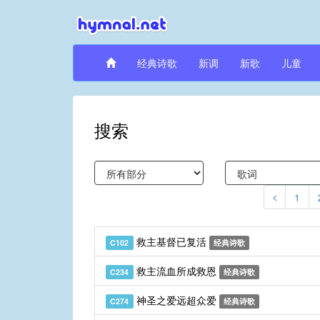
经典诗歌
新调
新歌
儿童
搜索
1
救主基督已复活
C102
经典诗歌
救主流血所成救恩
C234
经典诗歌
神圣之爱远超众爱
C274
经典诗歌